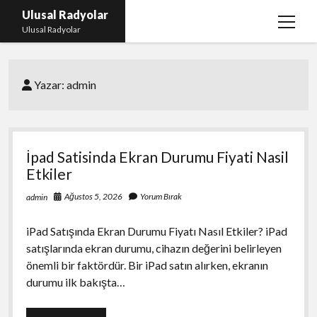
Ulusal Radyolar
menüy
Ulusal Radyolar
aç
Ana Başlık: Discord Instagram Botu
Yazar:
admin
Instagram Beğeni Kazanma Ücretsiz
Liste
Sayfa Listesi
İpad Satisinda Ekran Durumu Fiyati Nasil
Spotify Dinlenme Atma Parasız
Etkiler
Ağustos 5, 2026
Yorum Bırak
admin
iPad Satışında Ekran Durumu Fiyatı Nasıl Etkiler? iPad
satışlarında ekran durumu, cihazın değerini belirleyen
önemli bir faktördür. Bir iPad satın alırken, ekranın
durumu ilk bakışta…