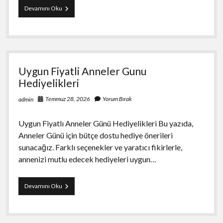
How
Devamını Oku
Cryptocurrency
Wallets
Work
Uygun Fiyatli Anneler Gunu
Hediyelikleri
Temmuz 28, 2026
Yorum Bırak
admin
Uygun Fiyatlı Anneler Günü Hediyelikleri Bu yazıda,
Anneler Günü için bütçe dostu hediye önerileri
sunacağız. Farklı seçenekler ve yaratıcı fikirlerle,
annenizi mutlu edecek hediyeleri uygun…
Uygun
Devamını Oku
Fiyatli
Anneler
Gunu
Hediyelikleri