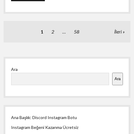
Forum
Yazı
1
2
…
58
İleri
sayfalaması
Yan
Ara
Menü
Ara
Ana Başlık: Discord Instagram Botu
Instagram Beğeni Kazanma Ücretsiz