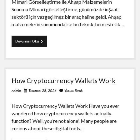
Mimari Görselleştirme ile Ahşap Malzemelerin
Sunumu Mimari görselleştirme, günümüzde inşaat
sektörü için vazgeçilmez bir araç haline geldi. Ahşap
malzemelerin sunumunda ise bu teknik, hem estetik…
Mimari
Devamını Oku
Gorsellestirme
İle
Ahsap
Malzemelerin
Sunumu
How Cryptocurrency Wallets Work
Temmuz 28, 2026
Yorum Bırak
admin
How Cryptocurrency Wallets Work Have you ever
wondered how cryptocurrency wallets actually
function? Well, you’re not alone! Many people are
curious about these digital tools…