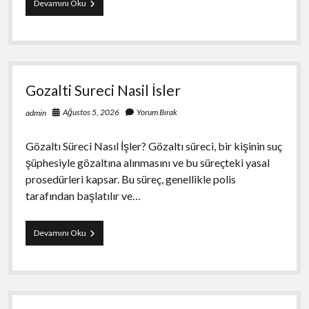
İpad
Devamını Oku
Satisinda
Ekran
Durumu
Fiyati
Nasil
Etkiler
Gozalti Sureci Nasil İsler
Ağustos 5, 2026
Yorum Bırak
admin
Gözaltı Süreci Nasıl İşler? Gözaltı süreci, bir kişinin suç
şüphesiyle gözaltına alınmasını ve bu süreçteki yasal
prosedürleri kapsar. Bu süreç, genellikle polis
tarafından başlatılır ve…
Gozalti
Devamını Oku
Sureci
Nasil
İsler