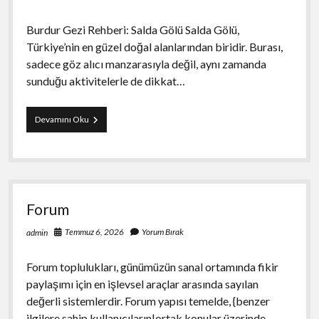
Burdur Gezi Rehberi: Salda Gölü Salda Gölü,
Türkiye’nin en güzel doğal alanlarından biridir. Burası,
sadece göz alıcı manzarasıyla değil, aynı zamanda
sunduğu aktivitelerle de dikkat…
Burdur
Devamını Oku
Gezi
Rehberi
Salda
Golu
Forum
Temmuz 6, 2026
Yorum Bırak
admin
Forum toplulukları, günümüzün sanal ortamında fikir
paylaşımı için en işlevsel araçlar arasında sayılan
değerli sistemlerdir. Forum yapısı temelde, {benzer
ilgilere sahip kullanıcıların|ortak konular üzerinde