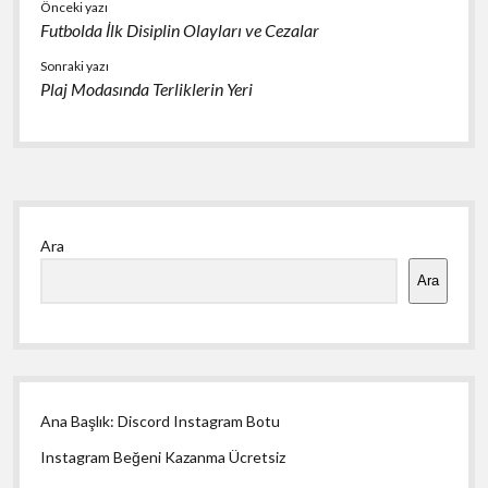
Önceki yazı
Futbolda İlk Disiplin Olayları ve Cezalar
Sonraki yazı
Plaj Modasında Terliklerin Yeri
Yan
Ara
Menü
Ara
Ana Başlık: Discord Instagram Botu
Instagram Beğeni Kazanma Ücretsiz