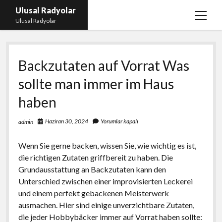
Ulusal Radyolar
menüy
Ulusal Radyolar
aç
Ana Başlık: Discord Instagram Botu
Backzutaten auf Vorrat Was
Instagram Beğeni Kazanma Ücretsiz
sollte man immer im Haus
Liste
haben
Sayfa Listesi
Spotify Dinlenme Atma Parasız
Haziran 30, 2024
Yorumlar kapalı
admin
Wenn Sie gerne backen, wissen Sie, wie wichtig es ist,
die richtigen Zutaten griffbereit zu haben. Die
Grundausstattung an Backzutaten kann den
Unterschied zwischen einer improvisierten Leckerei
und einem perfekt gebackenen Meisterwerk
ausmachen. Hier sind einige unverzichtbare Zutaten,
die jeder Hobbybäcker immer auf Vorrat haben sollte: