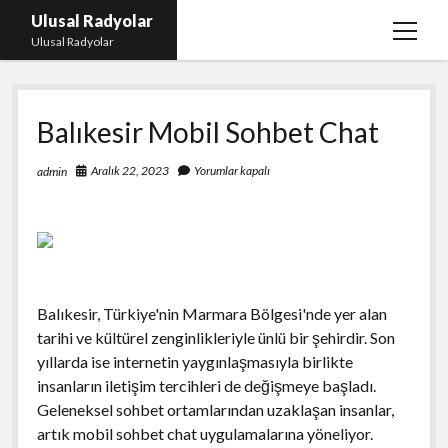
Ulusal Radyolar
menüy
Ulusal Radyolar
aç
Ana Başlık: Discord Instagram Botu
Balıkesir Mobil Sohbet Chat
Instagram Beğeni Kazanma Ücretsiz
Liste
Aralık 22, 2023
Yorumlar kapalı
admin
Sayfa Listesi
Spotify Dinlenme Atma Parasız
Balıkesir, Türkiye'nin Marmara Bölgesi'nde yer alan
tarihi ve kültürel zenginlikleriyle ünlü bir şehirdir. Son
yıllarda ise internetin yaygınlaşmasıyla birlikte
insanların iletişim tercihleri de değişmeye başladı.
Geleneksel sohbet ortamlarından uzaklaşan insanlar,
artık mobil sohbet chat uygulamalarına yöneliyor.