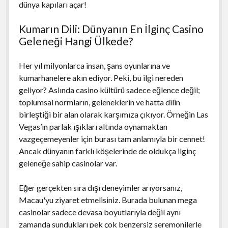
dünya kapıları açar!
Kumarın Dili: Dünyanın En İlginç Casino
Geleneği Hangi Ülkede?
Her yıl milyonlarca insan, şans oyunlarına ve
kumarhanelere akın ediyor. Peki, bu ilgi nereden
geliyor? Aslında casino kültürü sadece eğlence değil;
toplumsal normların, geleneklerin ve hatta dilin
birleştiği bir alan olarak karşımıza çıkıyor. Örneğin Las
Vegas’ın parlak ışıkları altında oynamaktan
vazgeçemeyenler için burası tam anlamıyla bir cennet!
Ancak dünyanın farklı köşelerinde de oldukça ilginç
geleneğe sahip casinolar var.
Eğer gerçekten sıra dışı deneyimler arıyorsanız,
Macau'yu ziyaret etmelisiniz. Burada bulunan mega
casinolar sadece devasa boyutlarıyla değil aynı
zamanda sundukları pek çok benzersiz seremonilerle