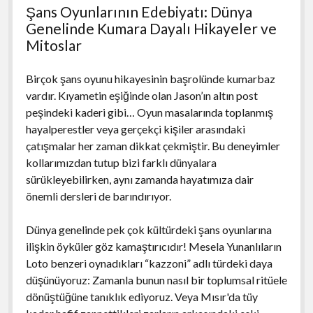
Şans Oyunlarının Edebiyatı: Dünya
Genelinde Kumara Dayalı Hikayeler ve
Mitoslar
Birçok şans oyunu hikayesinin başrolünde kumarbaz
vardır. Kıyametin eşiğinde olan Jason’ın altın post
peşindeki kaderi gibi… Oyun masalarında toplanmış
hayalperestler veya gerçekçi kişiler arasındaki
çatışmalar her zaman dikkat çekmiştir. Bu deneyimler
kollarımızdan tutup bizi farklı dünyalara
sürükleyebilirken, aynı zamanda hayatımıza dair
önemli dersleri de barındırıyor.
Dünya genelinde pek çok kültürdeki şans oyunlarına
ilişkin öyküler göz kamaştırıcıdır! Mesela Yunanlıların
Loto benzeri oynadıkları “kazzoni” adlı türdeki daya
düşünüyoruz: Zamanla bunun nasıl bir toplumsal ritüele
dönüştüğüne tanıklık ediyoruz. Veya Mısır'da tüy