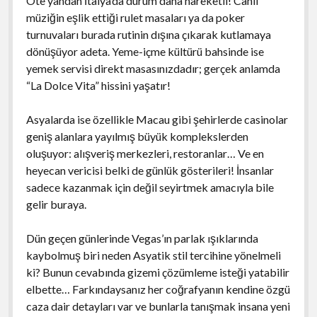
Öte yandan İtalya’da durum daha hareketli! Canlı
müziğin eşlik ettiği rulet masaları ya da poker
turnuvaları burada rutinin dışına çıkarak kutlamaya
dönüşüyor adeta. Yeme-içme kültürü bahsinde ise
yemek servisi direkt masasınızdadır; gerçek anlamda
“La Dolce Vita” hissini yaşatır!
Asyalarda ise özellikle Macau gibi şehirlerde casinolar
geniş alanlara yayılmış büyük komplekslerden
oluşuyor: alışveriş merkezleri, restoranlar… Ve en
heyecan vericisi belki de günlük gösterileri! İnsanlar
sadece kazanmak için değil seyirtmek amacıyla bile
gelir buraya.
Dün geçen günlerinde Vegas’ın parlak ışıklarında
kaybolmuş biri neden Asyatik stil tercihine yönelmeli
ki? Bunun cevabında gizemi çözümleme isteği yatabilir
elbette… Farkındaysanız her coğrafyanın kendine özgü
caza dair detayları var ve bunlarla tanışmak insana yeni