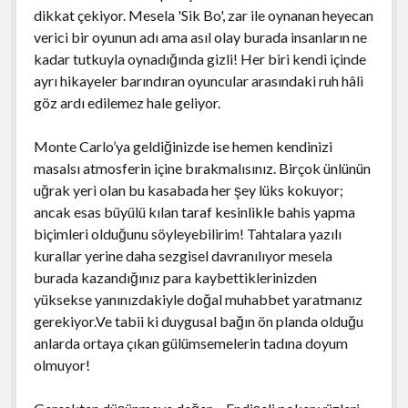
dikkat çekiyor. Mesela 'Sik Bo', zar ile oynanan heyecan
verici bir oyunun adı ama asıl olay burada insanların ne
kadar tutkuyla oynadığında gizli! Her biri kendi içinde
ayrı hikayeler barındıran oyuncular arasındaki ruh hâli
göz ardı edilemez hale geliyor.
Monte Carlo’ya geldiğinizde ise hemen kendinizi
masalsı atmosferin içine bırakmalısınız. Birçok ünlünün
uğrak yeri olan bu kasabada her şey lüks kokuyor;
ancak esas büyülü kılan taraf kesinlikle bahis yapma
biçimleri olduğunu söyleyebilirim! Tahtalara yazılı
kurallar yerine daha sezgisel davranılıyor mesela
burada kazandığınız para kaybettiklerinizden
yüksekse yanınızdakiyle doğal muhabbet yaratmanız
gerekiyor.Ve tabii ki duygusal bağın ön planda olduğu
anlarda ortaya çıkan gülümsemelerin tadına doyum
olmuyor!