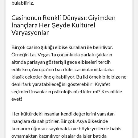
bulabiliriz.
Casinonun Renkli Dünyası: Giyimden
İnançlara Her Şeyde Kültürel
Varyasyonlar
Birçok casino şıklığı elbise kuralları ile belirliyor.
Örneğin Las Vegas'ta çoğunlukla parlak ışıkların
altında parlayan gösterişli gece elbiseleri tercih
edilirken, Avrupa'nın bazı lüks casinolarında daha
klasik ceketler öne çıkabiliyor. Bu iki örnek bile bize ne
denli fark yaratabileceğini gösterebilir: Kıyafet
seçimleri insanların psikolojisini etkiler mi? Kesinlikle
evet!
Her kültürdeki insanlar kendi değerlerini yansıtan
inançlara da sahiptirler. Bir çok Asya ülkesinde
kumarım uğursuz sayılmakta ve böyle yerlerde bahis
oynamaktan kaçınılıyor olsalar da işler batıda