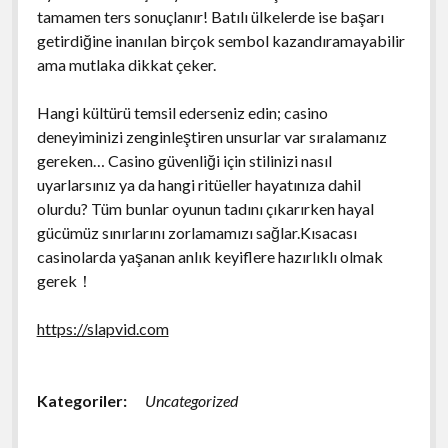
tamamen ters sonuçlanır! Batılı ülkelerde ise başarı
getirdiğine inanılan birçok sembol kazandıramayabilir
ama mutlaka dikkat çeker.
Hangi kültürü temsil ederseniz edin; casino
deneyiminizi zenginleştiren unsurlar var sıralamanız
gereken… Casino güvenliği için stilinizi nasıl
uyarlarsınız ya da hangi ritüeller hayatınıza dahil
olurdu? Tüm bunlar oyunun tadını çıkarırken hayal
gücümüz sınırlarını zorlamamızı sağlar.Kısacası
casinolarda yaşanan anlık keyiflere hazırlıklı olmak
gerek！
https://slapvid.com
Kategoriler:
Uncategorized