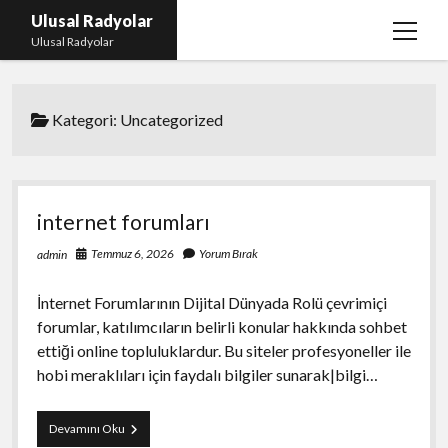
Ulusal Radyolar
menüy
Ulusal Radyolar
aç
Ana Başlık: Discord Instagram Botu
Kategori:
Uncategorized
Instagram Beğeni Kazanma Ücretsiz
Liste
Sayfa Listesi
internet forumları
Spotify Dinlenme Atma Parasız
Temmuz 6, 2026
Yorum Bırak
admin
İnternet Forumlarının Dijital Dünyada Rolü çevrimiçi
forumlar, katılımcıların belirli konular hakkında sohbet
ettiği online topluluklardur. Bu siteler profesyoneller ile
hobi meraklıları için faydalı bilgiler sunarak|bilgi…
internet
Devamını Oku
forumları