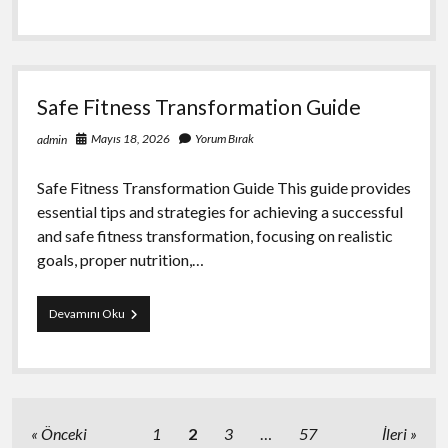
Secim
Hatalari
Safe Fitness Transformation Guide
Mayıs 18, 2026
Yorum Bırak
admin
Safe Fitness Transformation Guide This guide provides
essential tips and strategies for achieving a successful
and safe fitness transformation, focusing on realistic
goals, proper nutrition,…
Safe
Devamını Oku
Fitness
Transformation
Guide
Yazı
Önceki
1
2
3
…
57
İleri