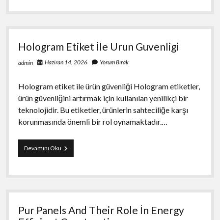
Tasfiyesi
Nasil
Yapilir
Hologram Etiket İle Urun Guvenligi
Haziran 14, 2026
Yorum Bırak
admin
Hologram etiket ile ürün güvenliği Hologram etiketler,
ürün güvenliğini artırmak için kullanılan yenilikçi bir
teknolojidir. Bu etiketler, ürünlerin sahteciliğe karşı
korunmasında önemli bir rol oynamaktadır.…
Hologram
Devamını Oku
Etiket
İle
Urun
Guvenligi
Pur Panels And Their Role İn Energy