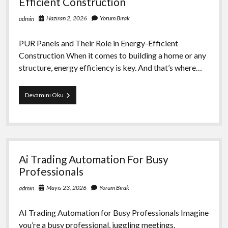
Efficient Construction
Haziran 2, 2026
Yorum Bırak
admin
PUR Panels and Their Role in Energy-Efficient
Construction When it comes to building a home or any
structure, energy efficiency is key. And that’s where…
Pur
Devamını Oku
Panels
And
Their
Role
İn
Energy
Ai Trading Automation For Busy
Efficient
Construction
Professionals
Mayıs 23, 2026
Yorum Bırak
admin
AI Trading Automation for Busy Professionals Imagine
you’re a busy professional, juggling meetings,