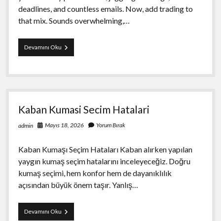
deadlines, and countless emails. Now, add trading to
that mix. Sounds overwhelming,…
Ai
Devamını Oku
Trading
Automation
For
Busy
Professionals
Kaban Kumasi Secim Hatalari
Mayıs 18, 2026
Yorum Bırak
admin
Kaban Kumaşı Seçim Hataları Kaban alırken yapılan
yaygın kumaş seçim hatalarını inceleyeceğiz. Doğru
kumaş seçimi, hem konfor hem de dayanıklılık
açısından büyük önem taşır. Yanlış…
Kaban
Devamını Oku
Kumasi