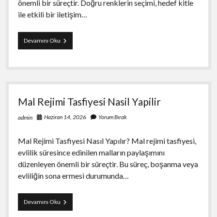
önemli bir süreçtir. Doğru renklerin seçimi, hedef kitle
ile etkili bir iletişim…
Kurumsal
Devamını Oku
Renk
Secimi
Nasil
Yapilir
Mal Rejimi Tasfiyesi Nasil Yapilir
Haziran 14, 2026
Yorum Bırak
admin
Mal Rejimi Tasfiyesi Nasıl Yapılır? Mal rejimi tasfiyesi,
evlilik süresince edinilen malların paylaşımını
düzenleyen önemli bir süreçtir. Bu süreç, boşanma veya
evliliğin sona ermesi durumunda…
Mal
Devamını Oku
Rejimi