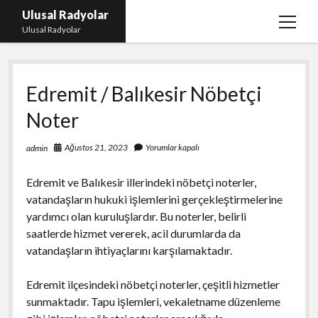
Ulusal Radyolar
menüy
Ulusal Radyolar
aç
Ana Başlık: Discord Instagram Botu
Edremit / Balıkesir Nöbetçi
Instagram Beğeni Kazanma Ücretsiz
Noter
Liste
Sayfa Listesi
Ağustos 21, 2023
Yorumlar kapalı
admin
Spotify Dinlenme Atma Parasız
Edremit ve Balıkesir illerindeki nöbetçi noterler,
vatandaşların hukuki işlemlerini gerçekleştirmelerine
yardımcı olan kuruluşlardır. Bu noterler, belirli
saatlerde hizmet vererek, acil durumlarda da
vatandaşların ihtiyaçlarını karşılamaktadır.
Edremit ilçesindeki nöbetçi noterler, çeşitli hizmetler
sunmaktadır. Tapu işlemleri, vekaletname düzenleme