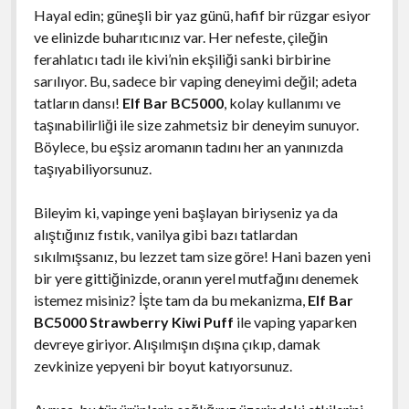
Hayal edin; güneşli bir yaz günü, hafif bir rüzgar esiyor
ve elinizde buharıtıcınız var. Her nefeste, çileğin
ferahlatıcı tadı ile kivi’nin ekşiliği sanki birbirine
sarılıyor. Bu, sadece bir vaping deneyimi değil; adeta
tatların dansı!
Elf Bar BC5000
, kolay kullanımı ve
taşınabilirliği ile size zahmetsiz bir deneyim sunuyor.
Böylece, bu eşsiz aromanın tadını her an yanınızda
taşıyabiliyorsunuz.
Bileyim ki, vapinge yeni başlayan biriyseniz ya da
alıştığınız fıstık, vanilya gibi bazı tatlardan
sıkılmışsanız, bu lezzet tam size göre! Hani bazen yeni
bir yere gittiğinizde, oranın yerel mutfağını denemek
istemez misiniz? İşte tam da bu mekanizma,
Elf Bar
BC5000 Strawberry Kiwi Puff
ile vaping yaparken
devreye giriyor. Alışılmışın dışına çıkıp, damak
zevkinize yepyeni bir boyut katıyorsunuz.