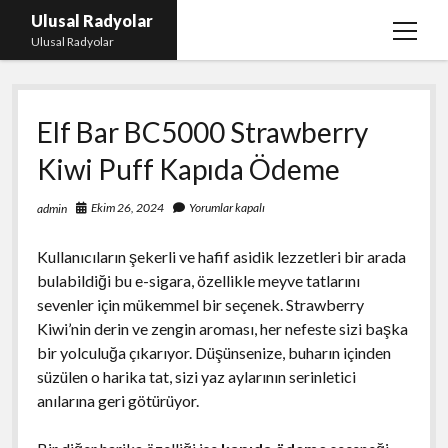
Ulusal Radyolar
menüy
Ulusal Radyolar
aç
Ana Başlık: Discord Instagram Botu
Elf Bar BC5000 Strawberry
Instagram Beğeni Kazanma Ücretsiz
Kiwi Puff Kapıda Ödeme
Liste
Sayfa Listesi
Ekim 26, 2024
Yorumlar kapalı
admin
Spotify Dinlenme Atma Parasız
Kullanıcıların şekerli ve hafif asidik lezzetleri bir arada
bulabildiği bu e-sigara, özellikle meyve tatlarını
sevenler için mükemmel bir seçenek. Strawberry
Kiwi’nin derin ve zengin aroması, her nefeste sizi başka
bir yolculuğa çıkarıyor. Düşünsenize, buharın içinden
süzülen o harika tat, sizi yaz aylarının serinletici
anılarına geri götürüyor.