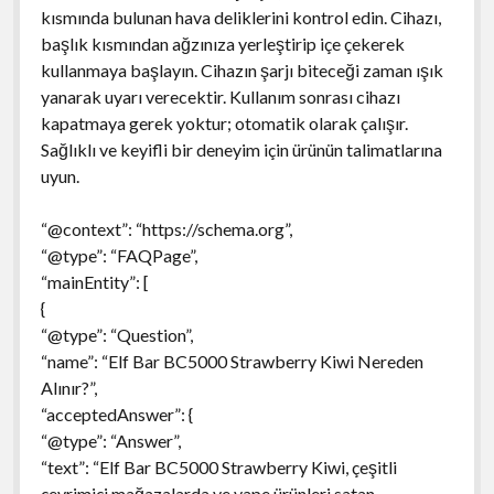
kısmında bulunan hava deliklerini kontrol edin. Cihazı,
başlık kısmından ağzınıza yerleştirip içe çekerek
kullanmaya başlayın. Cihazın şarjı biteceği zaman ışık
yanarak uyarı verecektir. Kullanım sonrası cihazı
kapatmaya gerek yoktur; otomatik olarak çalışır.
Sağlıklı ve keyifli bir deneyim için ürünün talimatlarına
uyun.
“@context”: “https://schema.org”,
“@type”: “FAQPage”,
“mainEntity”: [
{
“@type”: “Question”,
“name”: “Elf Bar BC5000 Strawberry Kiwi Nereden
Alınır?”,
“acceptedAnswer”: {
“@type”: “Answer”,
“text”: “Elf Bar BC5000 Strawberry Kiwi, çeşitli
çevrimiçi mağazalarda ve vape ürünleri satan