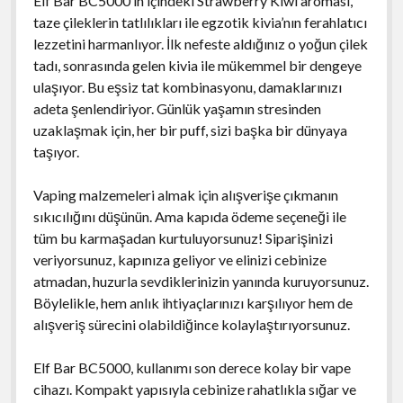
Elf Bar BC5000’in içindeki Strawberry Kiwi aroması,
taze çileklerin tatlılıkları ile egzotik kivia’nın ferahlatıcı
lezzetini harmanlıyor. İlk nefeste aldığınız o yoğun çilek
tadı, sonrasında gelen kivia ile mükemmel bir dengeye
ulaşıyor. Bu eşsiz tat kombinasyonu, damaklarınızı
adeta şenlendiriyor. Günlük yaşamın stresinden
uzaklaşmak için, her bir puff, sizi başka bir dünyaya
taşıyor.
Vaping malzemeleri almak için alışverişe çıkmanın
sıkıcılığını düşünün. Ama kapıda ödeme seçeneği ile
tüm bu karmaşadan kurtuluyorsunuz! Siparişinizi
veriyorsunuz, kapınıza geliyor ve elinizi cebinize
atmadan, huzurla sevdiklerinizin yanında kuruyorsunuz.
Böylelikle, hem anlık ihtiyaçlarınızı karşılıyor hem de
alışveriş sürecini olabildiğince kolaylaştırıyorsunuz.
Elf Bar BC5000, kullanımı son derece kolay bir vape
cihazı. Kompakt yapısıyla cebinize rahatlıkla sığar ve