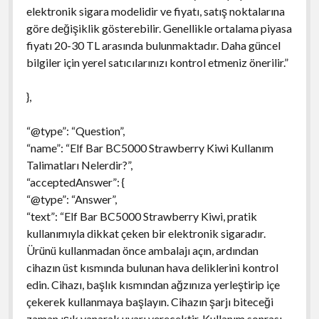
elektronik sigara modelidir ve fiyatı, satış noktalarına
göre değişiklik gösterebilir. Genellikle ortalama piyasa
fiyatı 20-30 TL arasında bulunmaktadır. Daha güncel
bilgiler için yerel satıcılarınızı kontrol etmeniz önerilir.”
},
“@type”: “Question”,
“name”: “Elf Bar BC5000 Strawberry Kiwi Kullanım
Talimatları Nelerdir?”,
“acceptedAnswer”: {
“@type”: “Answer”,
“text”: “Elf Bar BC5000 Strawberry Kiwi, pratik
kullanımıyla dikkat çeken bir elektronik sigaradır.
Ürünü kullanmadan önce ambalajı açın, ardından
cihazın üst kısmında bulunan hava deliklerini kontrol
edin. Cihazı, başlık kısmından ağzınıza yerleştirip içe
çekerek kullanmaya başlayın. Cihazın şarjı biteceği
zaman ışık yanarak uyarı verecektir. Kullanım sonrası