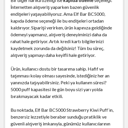
Bir diğer harika özelliği ise
kapıda ödeme
seçeneği.
İnternetten alışveriş yaparken bazen güvenlik
endişeleri yaşayabiliyoruz. Ama Elf Bar BC5000,
kapıda ödeme seçeneği ile bu endişeleri ortadan
kaldırıyor. Siparişi verirken, ürün kapınıza geldiğinde
ödemeyi yapmanız, alışveriş deneyiminizi daha da
rahat hale getiriyor. Artık kredi kartı bilgilerinizi
kaydetmek zorunda da değilsiniz! Tüm bu süreç,
alışveriş yapmayı daha keyifli hale getiriyor.
Ürün, kullanıcı dostu bir tasarıma sahip. Hafif ve
taşınması kolay olması sayesinde, istediğiniz her an
yanınızda taşıyabilirsiniz. Peki ya kullanım süresi?
5000 puff kapasitesi ile gün boyu sizi yarı yolda
bırakmayacak kadar etkili.
Bu noktada, Elf Bar BC5000 Strawberry Kiwi Puff’ın,
benzersiz lezzetiyle beraber sunduğu pratiklik ve
güvenli alışveriş imkanıyla, günümüz kullanıcılarının