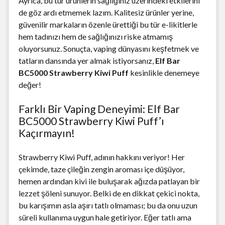
Ayrıca, bu tür ürünlerin sağlığınız üzerindeki etkilerini
de göz ardı etmemek lazım. Kalitesiz ürünler yerine,
güvenilir markaların özenle ürettiği bu tür e-likitlerle
hem tadınızı hem de sağlığınızı riske atmamış
oluyorsunuz. Sonuçta, vaping dünyasını keşfetmek ve
tatların dansında yer almak istiyorsanız,
Elf Bar
BC5000 Strawberry Kiwi Puff
kesinlikle denemeye
değer!
Farklı Bir Vaping Deneyimi: Elf Bar
BC5000 Strawberry Kiwi Puff’ı
Kaçırmayın!
Strawberry Kiwi Puff, adının hakkını veriyor! Her
çekimde, taze çileğin zengin aroması içe düşüyor,
hemen ardından kivi ile buluşarak ağızda patlayan bir
lezzet şöleni sunuyor. Belki de en dikkat çekici nokta,
bu karışımın asla aşırı tatlı olmaması; bu da onu uzun
süreli kullanıma uygun hale getiriyor. Eğer tatlı ama