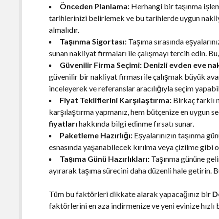
Önceden Planlama:
Herhangi bir taşınma işlem
tarihlerinizi belirlemek ve bu tarihlerde uygun nakl
almalıdır.
Taşınma Sigortası:
Taşıma sırasında eşyalarınız
sunan nakliyat firmaları ile çalışmayı tercih edin. Bu,
Güvenilir Firma Seçimi:
Denizli evden eve na
güvenilir bir nakliyat firması ile çalışmak büyük av
inceleyerek ve referanslar aracılığıyla seçim yapabil
Fiyat Tekliflerini Karşılaştırma:
Birkaç farklı 
karşılaştırma yapmanız, hem bütçenize en uygun s
fiyatları
hakkında bilgi edinme fırsatı sunar.
Paketleme Hazırlığı:
Eşyalarınızın taşınma gü
esnasında yaşanabilecek kırılma veya çizilme gibi 
Taşıma Günü Hazırlıkları:
Taşınma gününe gelin
ayırarak taşıma sürecini daha düzenli hale getirin. B
Tüm bu faktörleri dikkate alarak yapacağınız bir
D
faktörlerini en aza indirmenize ve yeni evinize hızlı