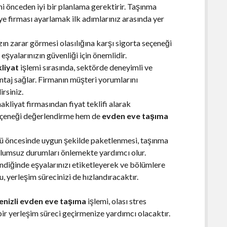
i önceden iyi bir planlama gerektirir. Taşınma
iye firması ayarlamak ilk adımlarınız arasında yer
ın zarar görmesi olasılığına karşı sigorta seçeneği
 eşyalarınızın güvenliği için önemlidir.
kliyat
işlemi sırasında, sektörde deneyimli ve
antaj sağlar. Firmanın müşteri yorumlarını
irsiniz.
nakliyat firmasından fiyat teklifi alarak
eçeneği değerlendirme hem de
evden eve taşıma
nü öncesinde uygun şekilde paketlenmesi, taşınma
olumsuz durumları önlemekte yardımcı olur.
diğinde eşyalarınızı etiketleyerek ve bölümlere
u, yerleşim sürecinizi de hızlandıracaktır.
enizli evden eve taşıma
işlemi, olası stres
 bir yerleşim süreci geçirmenize yardımcı olacaktır.