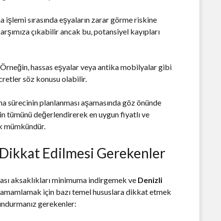
a işlemi sırasında eşyaların zarar görme riskine
karşımıza çıkabilir ancak bu, potansiyel kayıpları
r. Örneğin, hassas eşyalar veya antika mobilyalar gibi
retler söz konusu olabilir.
nma sürecinin planlanması aşamasında göz önünde
in tümünü değerlendirerek en uygun fiyatlı ve
k mümkündür.
 Dikkat Edilmesi Gerekenler
olası aksaklıkları minimuma indirgemek ve
Denizli
 tamamlamak için bazı temel hususlara dikkat etmek
lundurmanız gerekenler: