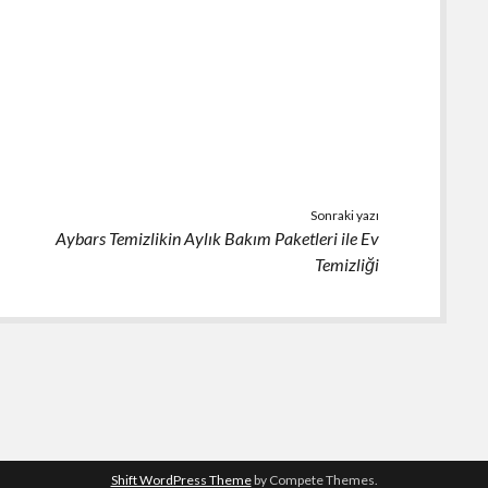
Sonraki yazı
Aybars Temizlikin Aylık Bakım Paketleri ile Ev
Temizliği
Shift WordPress Theme
by Compete Themes.