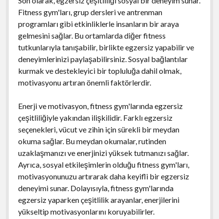
Son olarak, egzersiz çeşitliliği sosyal bir deneyim sunar.
Fitness gym'ları, grup dersleri ve antrenman
programları gibi etkinliklerle insanların bir araya
gelmesini sağlar. Bu ortamlarda diğer fitness
tutkunlarıyla tanışabilir, birlikte egzersiz yapabilir ve
deneyimlerinizi paylaşabilirsiniz. Sosyal bağlantılar
kurmak ve destekleyici bir topluluğa dahil olmak,
motivasyonu artıran önemli faktörlerdir.
Enerji ve motivasyon, fitness gym'larında egzersiz
çeşitliliğiyle yakından ilişkilidir. Farklı egzersiz
seçenekleri, vücut ve zihin için sürekli bir meydan
okuma sağlar. Bu meydan okumalar, rutinden
uzaklaşmanızı ve enerjinizi yüksek tutmanızı sağlar.
Ayrıca, sosyal etkileşimlerin olduğu fitness gym'ları,
motivasyonunuzu artırarak daha keyifli bir egzersiz
deneyimi sunar. Dolayısıyla, fitness gym'larında
egzersiz yaparken çeşitlilik arayanlar, enerjilerini
yükseltip motivasyonlarını koruyabilirler.