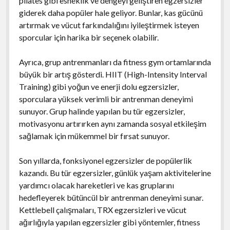
pilates gibi esneklik ve dengeyi geliştiren egzersizler
giderek daha popüler hale geliyor. Bunlar, kas gücünü
artırmak ve vücut farkındalığını iyileştirmek isteyen
sporcular için harika bir seçenek olabilir.
Ayrıca, grup antrenmanları da fitness gym ortamlarında
büyük bir artış gösterdi. HIIT (High-Intensity Interval
Training) gibi yoğun ve enerji dolu egzersizler,
sporculara yüksek verimli bir antrenman deneyimi
sunuyor. Grup halinde yapılan bu tür egzersizler,
motivasyonu artırırken aynı zamanda sosyal etkileşim
sağlamak için mükemmel bir fırsat sunuyor.
Son yıllarda, fonksiyonel egzersizler de popülerlik
kazandı. Bu tür egzersizler, günlük yaşam aktivitelerine
yardımcı olacak hareketleri ve kas gruplarını
hedefleyerek bütüncül bir antrenman deneyimi sunar.
Kettlebell çalışmaları, TRX egzersizleri ve vücut
ağırlığıyla yapılan egzersizler gibi yöntemler, fitness