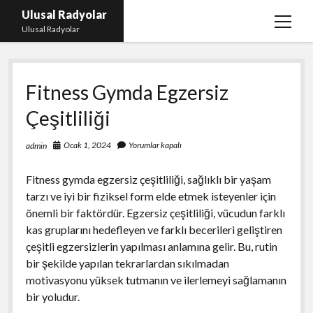
Ulusal Radyolar
menüy
Ulusal Radyolar
aç
Ana Başlık: Discord Instagram Botu
Fitness Gymda Egzersiz
Instagram Beğeni Kazanma Ücretsiz
Çeşitliliği
Liste
Sayfa Listesi
Ocak 1, 2024
Yorumlar kapalı
admin
Spotify Dinlenme Atma Parasız
Fitness gymda egzersiz çeşitliliği, sağlıklı bir yaşam
tarzı ve iyi bir fiziksel form elde etmek isteyenler için
önemli bir faktördür. Egzersiz çeşitliliği, vücudun farklı
kas gruplarını hedefleyen ve farklı becerileri geliştiren
çeşitli egzersizlerin yapılması anlamına gelir. Bu, rutin
bir şekilde yapılan tekrarlardan sıkılmadan
motivasyonu yüksek tutmanın ve ilerlemeyi sağlamanın
bir yoludur.