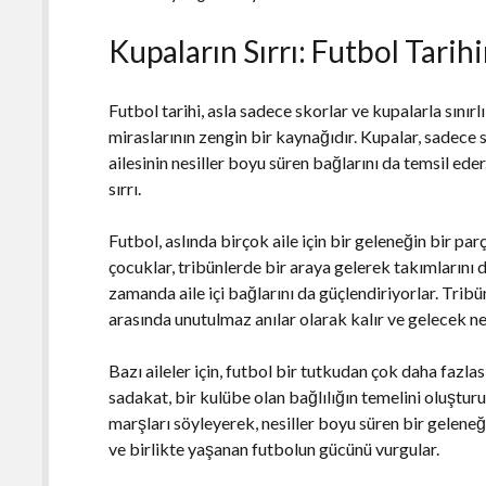
Kupaların Sırrı: Futbol Tarih
Futbol tarihi, asla sadece skorlar ve kupalarla sınırlı
miraslarının zengin bir kaynağıdır. Kupalar, sadece 
ailesinin nesiller boyu süren bağlarını da temsil eder
sırrı.
Futbol, aslında birçok aile için bir geleneğin bir pa
çocuklar, tribünlerde bir araya gelerek takımlarını 
zamanda aile içi bağlarını da güçlendiriyorlar. Tribü
arasında unutulmaz anılar olarak kalır ve gelecek nesi
Bazı aileler için, futbol bir tutkudan çok daha fazla
sadakat, bir kulübe olan bağlılığın temelini oluşturu
marşları söyleyerek, nesiller boyu süren bir geleneği
ve birlikte yaşanan futbolun gücünü vurgular.