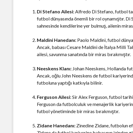
Di Stefano Ailesi:
Alfredo Di Stefano, futbol tar
futbol dünyasında önemli bir rol oynamıştır. Di S
sahnesinde kendilerine yer bulmuş, ailenin miras
Maldini Hanedanı:
Paolo Maldini, futbol dünya
Ancak, babası Cesare Maldini de İtalya Milli Tak
ailesi, savunma sanatında bir miras bırakmıştır.
Neeskens Klanı:
Johan Neeskens, Hollanda futbo
Ancak, oğlu John Neeskens de futbol kariyerinde
futboluna yaptığı katkıyla bilinir.
Ferguson Ailesi:
Sir Alex Ferguson, futbol tarih
Ferguson da futbolculuk ve menajerlik kariyerind
futbol yönetiminde bir miras bırakmıştır.
Zidane Hanedanı:
Zinedine Zidane, futbolun ef
Zidane da futbol kariyerine babasının izinden g