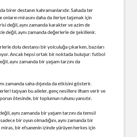
nda birer destanın kahramanlarıdır. Sahada ter
e onların mirasını daha da ileriye taşımak için
isi değil, aynı zamanda karakter ve azim de
kle değil, aynı zamanda değerlerle de şekillenir.
erlerle dolu destansı bir yolculuğa çıkarken, bazıları
zıyor. Ancak hepsi ortak bir noktada buluşur: futbol
değil, aynı zamanda bir yaşam tarzını da
aynı zamanda saha dışında da etkisini gösterir.
eri taşıyan bu aileler, genç nesillere ilham verir ve
sporun ötesinde, bir toplumun ruhunu yansıtır.
 değil, aynı zamanda bir yaşam tarzını da temsil
 sadece bir oyun olmadığını, aynı zamanda bir
 miras, bir efsanenin izinde yürüyen herkes için