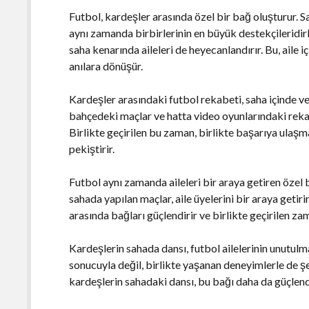
Futbol, kardeşler arasında özel bir bağ oluşturur. S
aynı zamanda birbirlerinin en büyük destekçileridirl
saha kenarında aileleri de heyecanlandırır. Bu, aile i
anılara dönüşür.
Kardeşler arasındaki futbol rekabeti, saha içinde v
bahçedeki maçlar ve hatta video oyunlarındaki rekabe
Birlikte geçirilen bu zaman, birlikte başarıya ulaşma
pekiştirir.
Futbol aynı zamanda aileleri bir araya getiren özel 
sahada yapılan maçlar, aile üyelerini bir araya getiri
arasında bağları güçlendirir ve birlikte geçirilen zam
Kardeşlerin sahada dansı, futbol ailelerinin unutulma
sonucuyla değil, birlikte yaşanan deneyimlerle de şek
kardeşlerin sahadaki dansı, bu bağı daha da güçlendi