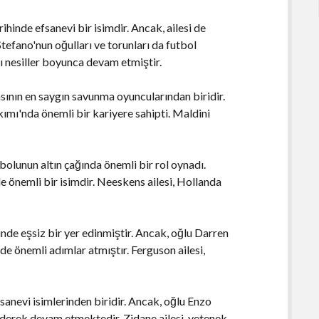
ihinde efsanevi bir isimdir. Ancak, ailesi de
tefano'nun oğulları ve torunları da futbol
ı nesiller boyunca devam etmiştir.
sının en saygın savunma oyuncularından biridir.
ımı'nda önemli bir kariyere sahipti. Maldini
lunun altın çağında önemli bir rol oynadı.
 önemli bir isimdir. Neeskens ailesi, Hollanda
inde eşsiz bir yer edinmiştir. Ancak, oğlu Darren
e önemli adımlar atmıştır. Ferguson ailesi,
sanevi isimlerinden biridir. Ancak, oğlu Enzo
iderek devam etmektedir. Zidane ailesi, yetenek