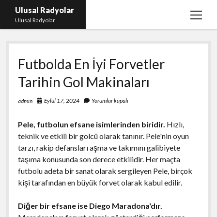
Ulusal Radyolar
menüy
Ulusal Radyolar
aç
Ana Başlık: Discord Instagram Botu
Futbolda En İyi Forvetler
Instagram Beğeni Kazanma Ücretsiz
Tarihin Gol Makinaları
Liste
Sayfa Listesi
Eylül 17, 2024
Yorumlar kapalı
admin
Spotify Dinlenme Atma Parasız
Pele, futbolun efsane isimlerinden biridir.
Hızlı,
teknik ve etkili bir golcü olarak tanınır. Pele'nin oyun
tarzı, rakip defansları aşma ve takımını galibiyete
taşıma konusunda son derece etkilidir. Her maçta
futbolu adeta bir sanat olarak sergileyen Pele, birçok
kişi tarafından en büyük forvet olarak kabul edilir.
Diğer bir efsane ise Diego Maradona'dır.