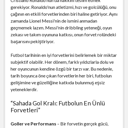
Cristiano Ronaldo'nun da hakkını teslim etmek
gerekiyor. Ronaldo'nun atletizmi, hızı ve golcülüğü, onu
çağının en etkili forvetlerinden biri haline getiriyor. Aynı
zamanda Lionel Messi'nin de ismini anmadan
geçmemek lazım. Messi'nin dribbling yeteneği, oyun
zekası ve takım oyununa katkısı, onun forvet rolündeki
başarısını pekiştiriyor.
Futbol tarihinin en iyi forvetlerini belirlemek bir miktar
subjektif olabilir. Her dönem, farklı yıldızlarla dolu ve
her oyuncunun kendine özgü bir tarzı var. Bu nedenle,
tarih boyunca öne çıkan forvetlerin her biri, futbolun
gelişimine ve güzelliğine katkıda bulunmuş eşsiz
yeteneklerdir.
“Sahada Gol Kralı: Futbolun En Ünlü
Forvetleri”
Goller ve Performans
– Bir forvetin gerçek gücü,