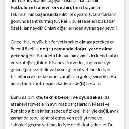
hem de heyecanını taşıyan unsurlardan biridir.
Futbolun efsanevi forvetleri
, tarih boyunca
takımlarının başarısında kilit rol oynamış, taraftarların
gönlünde taht kurmuştur. Peki, bu efsaneleri bu kadar
özel kılan neydi? Onları diğerlerinden ayıran şey neydi?
Öncelikle, büyük bir forvetin sahip olması gereken en
önemli özellik,
doğru zamanda doğru yerde olma
yeteneği
dir. Bu, adeta bir avcının avını izlerkenki sabrı
ve stratejisi gibidir. Efsanevi forvetler, topun nereye
geleceğini sezebilir ve bu sezgilerini yetenekleriyle
birleştirerek mükemmel vuruşlarla gole çevirebilir. Bu
anlar, bir futbol maçının kaderini değiştirebilir.
Bununla birlikte,
teknik beceri ve oyun zekası
da
efsanevi forvetlerin ayrılmaz parçalarıdır. Messi ve
Ronaldo gibi isimler, sadece fiziksellikleriyle değil, aynı
zamanda topu kontrol etme, yön değiştirme ve
rakipleri geçme yetenekleriyle de dikkat çekerler. Bu