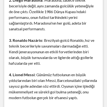
2. Diego Maradona
: Maradona, sadece teknik
becerisiyle değil, aynı zamanda golcülük yeteneğiyle
de öne çıktı. Özellikle 1986 Dünya Kupası’ndaki
performansı, onun futbol tarihindeki yerini
sağlamlaştırdı. Maradona'nın her golü, adeta bir
sanatsal performanstı.
3. Ronaldo Nazário
: Brezilyalı golcü Ronaldo, hız ve
teknik becerileriyle savunmaları darmadağın etti.
Kendi jenerasyonunun en etkili forvetlerinden biri
olarak, büyük turnuvalarda ve liglerde attığı gollerle
hafızalarda yer etti.
4. Lionel Messi
: Günümüz futbolunun en büyük
yıldızlarından biri olan Messi, Barcelona’daki yıllarında
sayısız golle adından söz ettirdi. Oyunun içine işlediği
mükemmeliyet ve sürekli gol bulma yeteneği, onu
modern futbolun gerçek bir efsanesi yaptı.