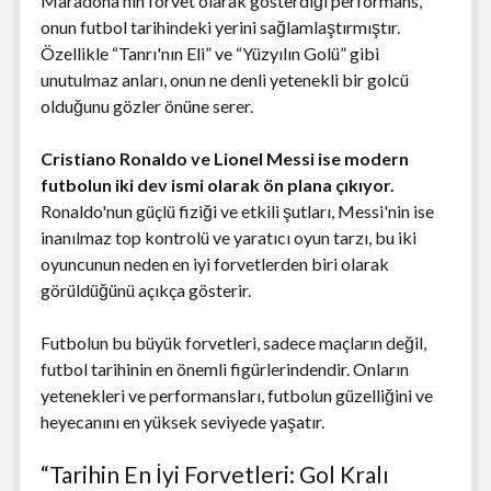
Maradona'nın forvet olarak gösterdiği performans,
onun futbol tarihindeki yerini sağlamlaştırmıştır.
Özellikle “Tanrı'nın Eli” ve “Yüzyılın Golü” gibi
unutulmaz anları, onun ne denli yetenekli bir golcü
olduğunu gözler önüne serer.
Cristiano Ronaldo ve Lionel Messi ise modern
futbolun iki dev ismi olarak ön plana çıkıyor.
Ronaldo'nun güçlü fiziği ve etkili şutları, Messi'nin ise
inanılmaz top kontrolü ve yaratıcı oyun tarzı, bu iki
oyuncunun neden en iyi forvetlerden biri olarak
görüldüğünü açıkça gösterir.
Futbolun bu büyük forvetleri, sadece maçların değil,
futbol tarihinin en önemli figürlerindendir. Onların
yetenekleri ve performansları, futbolun güzelliğini ve
heyecanını en yüksek seviyede yaşatır.
“Tarihin En İyi Forvetleri: Gol Kralı