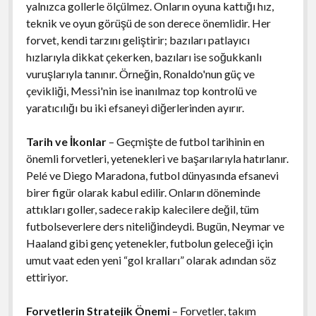
yalnızca gollerle ölçülmez. Onların oyuna kattığı hız,
teknik ve oyun görüşü de son derece önemlidir. Her
forvet, kendi tarzını geliştirir; bazıları patlayıcı
hızlarıyla dikkat çekerken, bazıları ise soğukkanlı
vuruşlarıyla tanınır. Örneğin, Ronaldo'nun güç ve
çevikliği, Messi'nin ise inanılmaz top kontrolü ve
yaratıcılığı bu iki efsaneyi diğerlerinden ayırır.
Tarih ve İkonlar
– Geçmişte de futbol tarihinin en
önemli forvetleri, yetenekleri ve başarılarıyla hatırlanır.
Pelé ve Diego Maradona, futbol dünyasında efsanevi
birer figür olarak kabul edilir. Onların döneminde
attıkları goller, sadece rakip kalecilere değil, tüm
futbolseverlere ders niteliğindeydi. Bugün, Neymar ve
Haaland gibi genç yetenekler, futbolun geleceği için
umut vaat eden yeni “gol kralları” olarak adından söz
ettiriyor.
Forvetlerin Stratejik Önemi
– Forvetler, takım