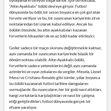
oynayanların bireysel başarılarıdır. İşte bu noktada,
“Altın Ayakkabı” ödülü devreye giriyor. Futbol
dünyasında bu ödül, bir sezon boyunca en çok gol atan
forvete veriliyor ve bu, bir oyuncunun kariyerinin zirve
noktalarından biri olarak kabul ediliyor. Ancak bu
ödülün ötesinde, bu altın ayakkabıları kazanan
forvetlerin hikayeleri de en az ödül kadar etkileyici.
Goller sadece bir maçın skorunu değiştirmekle kalmaz,
aynı zamanda bir oyuncunun kariyerinde büyük bir
dönüm noktası olabilir. Altın Ayakkabı ödülü,
forvetlerin sadece yeteneklerini değil, aynı zamanda
azimlerini ve oyun zekalarını da sergiler. Mesela, Lionel
Messi ve Cristiano Ronaldo gibi isimler, yıllar boyunca
bu ödülü kazanarak futbol tarihine damgalarını
vurmuşlardır. Bu oyuncuların, her bir golü nasıl attıkları,
hangi zorluklarla karşılaştıkları ve nasıl bir çalışma
etiği geliştirdikleri, futbol dünyasında gerçek bir
efsane yaratıyor.