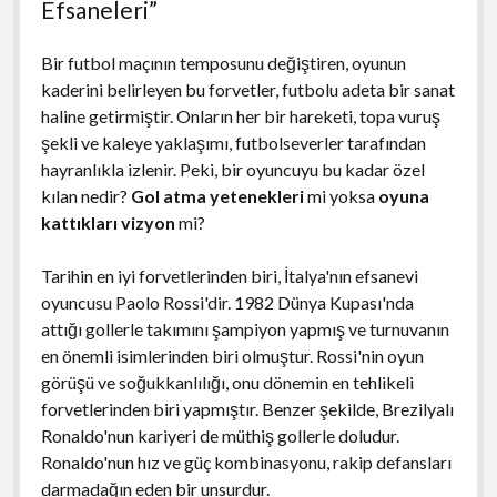
Efsaneleri”
Bir futbol maçının temposunu değiştiren, oyunun
kaderini belirleyen bu forvetler, futbolu adeta bir sanat
haline getirmiştir. Onların her bir hareketi, topa vuruş
şekli ve kaleye yaklaşımı, futbolseverler tarafından
hayranlıkla izlenir. Peki, bir oyuncuyu bu kadar özel
kılan nedir?
Gol atma yetenekleri
mi yoksa
oyuna
kattıkları vizyon
mi?
Tarihin en iyi forvetlerinden biri, İtalya'nın efsanevi
oyuncusu Paolo Rossi'dir. 1982 Dünya Kupası'nda
attığı gollerle takımını şampiyon yapmış ve turnuvanın
en önemli isimlerinden biri olmuştur. Rossi'nin oyun
görüşü ve soğukkanlılığı, onu dönemin en tehlikeli
forvetlerinden biri yapmıştır. Benzer şekilde, Brezilyalı
Ronaldo'nun kariyeri de müthiş gollerle doludur.
Ronaldo'nun hız ve güç kombinasyonu, rakip defansları
darmadağın eden bir unsurdur.