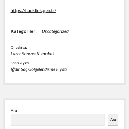
https://hacklink.gen.tr/
Kategoriler:
Uncategorized
Önceki yazı
Lazer Sonrası Kızarıklık
Sonraki yazı
Iğdır Saç Gölgelendirme Fiyatı
Yan
Ara
Menü
Ara