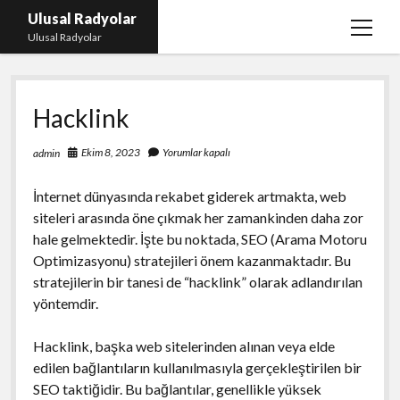
Ulusal Radyolar
menüy
Ulusal Radyolar
aç
Ana Başlık: Discord Instagram Botu
Hacklink
Instagram Beğeni Kazanma Ücretsiz
Liste
Ekim 8, 2023
Yorumlar kapalı
admin
Sayfa Listesi
İnternet dünyasında rekabet giderek artmakta, web
Spotify Dinlenme Atma Parasız
siteleri arasında öne çıkmak her zamankinden daha zor
hale gelmektedir. İşte bu noktada, SEO (Arama Motoru
Optimizasyonu) stratejileri önem kazanmaktadır. Bu
stratejilerin bir tanesi de “hacklink” olarak adlandırılan
yöntemdir.
Hacklink, başka web sitelerinden alınan veya elde
edilen bağlantıların kullanılmasıyla gerçekleştirilen bir
SEO taktiğidir. Bu bağlantılar, genellikle yüksek