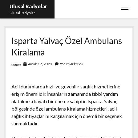
Ulusal Radyolar
menüy
Ulusal Radyolar
aç
Ana Başlık: Discord Instagram Botu
Isparta Yalvaç Özel Ambulans
Instagram Beğeni Kazanma Ücretsiz
Kiralama
Liste
Sayfa Listesi
Aralık 17, 2023
Yorumlar kapalı
admin
Spotify Dinlenme Atma Parasız
Acil durumlarda hızlı ve güvenilir sağlık hizmetlerine
erişim önemlidir. İnsanların zamanında tıbbi yardım
alabilmesi hayati bir öneme sahiptir. Isparta Yalvaç
bölgesinde özel ambulans kiralama hizmetleri, acil
sağlık ihtiyaçlarını karşılamak için önemli bir seçenek
sunmaktadır.