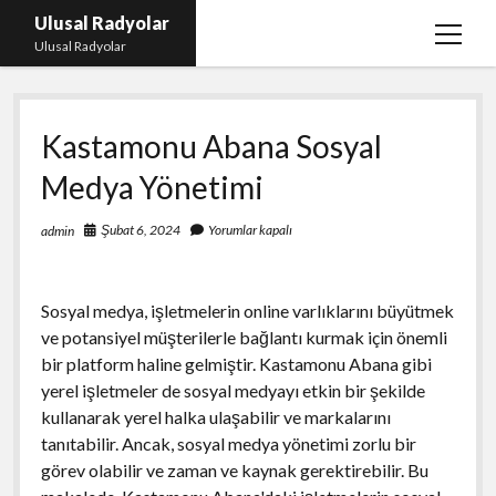
Ulusal Radyolar
menüy
Ulusal Radyolar
aç
Ana Başlık: Discord Instagram Botu
Kastamonu Abana Sosyal
Instagram Beğeni Kazanma Ücretsiz
Medya Yönetimi
Liste
Sayfa Listesi
Şubat 6, 2024
Yorumlar kapalı
admin
Spotify Dinlenme Atma Parasız
Sosyal medya, işletmelerin online varlıklarını büyütmek
ve potansiyel müşterilerle bağlantı kurmak için önemli
bir platform haline gelmiştir. Kastamonu Abana gibi
yerel işletmeler de sosyal medyayı etkin bir şekilde
kullanarak yerel halka ulaşabilir ve markalarını
tanıtabilir. Ancak, sosyal medya yönetimi zorlu bir
görev olabilir ve zaman ve kaynak gerektirebilir. Bu