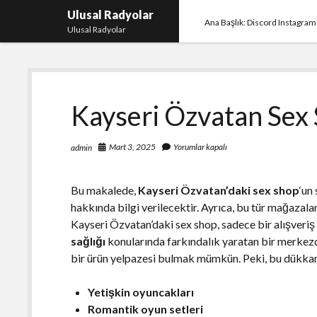
Ulusal Radyolar
Ana Başlık: Discord Instagram
Ulusal Radyolar
Kayseri Özvatan Sex
Mart 3, 2025
Yorumlar kapalı
admin
Bu makalede,
Kayseri Özvatan’daki sex shop
‘un
hakkında bilgi verilecektir. Ayrıca, bu tür mağazalar
Kayseri Özvatan’daki sex shop, sadece bir alışveriş
sağlığı
konularında farkındalık yaratan bir merkezdi
bir ürün yelpazesi bulmak mümkün. Peki, bu dükkanı
Yetişkin oyuncakları
Romantik oyun setleri