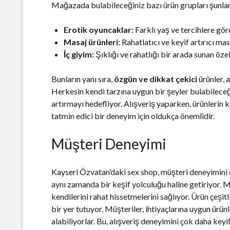
Mağazada bulabileceğiniz bazı ürün grupları şunlar
Erotik oyuncaklar:
Farklı yaş ve tercihlere gör
Masaj ürünleri:
Rahatlatıcı ve keyif artırıcı mas
İç giyim:
Şıklığı ve rahatlığı bir arada sunan özel
Bunların yanı sıra,
özgün ve dikkat çekici
ürünler, 
Herkesin kendi tarzına uygun bir şeyler bulabileceğ
artırmayı hedefliyor. Alışveriş yaparken, ürünlerin 
tatmin edici bir deneyim için oldukça önemlidir.
Müşteri Deneyimi
Kayseri Özvatan’daki sex shop, müşteri deneyimini ön
aynı zamanda bir keşif yolculuğu haline getiriyor. 
kendilerini rahat hissetmelerini sağlıyor. Ürün çeşitl
bir yer tutuyor. Müşteriler, ihtiyaçlarına uygun ürü
alabiliyorlar. Bu, alışveriş deneyimini çok daha keyifl