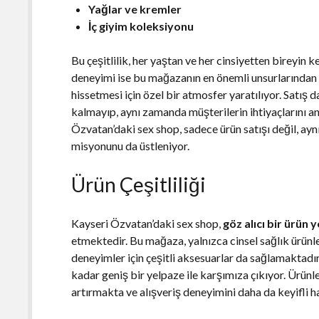
Yağlar ve kremler
İç giyim koleksiyonu
Bu çeşitlilik, her yaştan ve her cinsiyetten bireyin 
deneyimi ise bu mağazanın en önemli unsurlarından b
hissetmesi için özel bir atmosfer yaratılıyor. Satış
kalmayıp, aynı zamanda müşterilerin ihtiyaçlarını a
Özvatan’daki sex shop, sadece ürün satışı değil, a
misyonunu da üstleniyor.
Ürün Çeşitliliği
Kayseri Özvatan’daki sex shop,
göz alıcı bir ürün 
etmektedir. Bu mağaza, yalnızca cinsel sağlık ürünl
deneyimler için çeşitli aksesuarlar da sağlamaktadı
kadar geniş bir yelpaze ile karşımıza çıkıyor. Ürünle
artırmakta ve alışveriş deneyimini daha da keyifli h