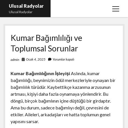
Ulusal Radyolar
menüy
Ulusal Radyolar
aç
Ana Başlık: Discord Instagram Botu
Kumar Bağımlılığı ve
Instagram Beğeni Kazanma Ücretsiz
Toplumsal Sorunlar
Liste
Sayfa Listesi
Ocak 4, 2025
Yorumlar kapalı
admin
Spotify Dinlenme Atma Parasız
Kumar Bağımlılığının İşleyişi
Aslında, kumar
bağımlılığı, beynimizin ödül merkezleriyle oynayan bir
bağımlılık türüdür. Kaybettikçe kazanma arzusunun
artması, kişiyi daha fazla oynamaya yönlendirir. Bu
döngü, birçok bağımlının içine düştüğü bir girdaptır.
Ama bu durum, sadece bağımlıyı değil, çevresini de
etkiler. Aileleri, arkadaşları ve hatta toplumun genel
yapısını sarsar.