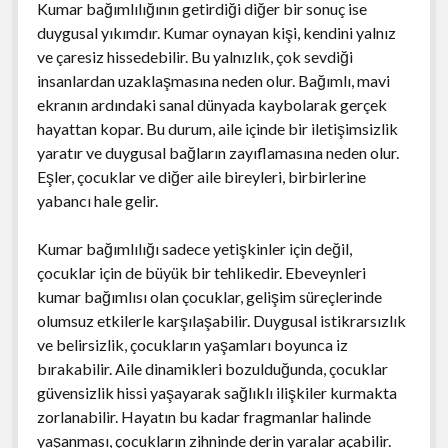
Kumar bağımlılığının getirdiği diğer bir sonuç ise
duygusal yıkımdır. Kumar oynayan kişi, kendini yalnız
ve çaresiz hissedebilir. Bu yalnızlık, çok sevdiği
insanlardan uzaklaşmasına neden olur. Bağımlı, mavi
ekranın ardındaki sanal dünyada kaybolarak gerçek
hayattan kopar. Bu durum, aile içinde bir iletişimsizlik
yaratır ve duygusal bağların zayıflamasına neden olur.
Eşler, çocuklar ve diğer aile bireyleri, birbirlerine
yabancı hale gelir.
Kumar bağımlılığı sadece yetişkinler için değil,
çocuklar için de büyük bir tehlikedir. Ebeveynleri
kumar bağımlısı olan çocuklar, gelişim süreçlerinde
olumsuz etkilerle karşılaşabilir. Duygusal istikrarsızlık
ve belirsizlik, çocukların yaşamları boyunca iz
bırakabilir. Aile dinamikleri bozulduğunda, çocuklar
güvensizlik hissi yaşayarak sağlıklı ilişkiler kurmakta
zorlanabilir. Hayatın bu kadar fragmanlar halinde
yaşanması, çocukların zihninde derin yaralar açabilir.