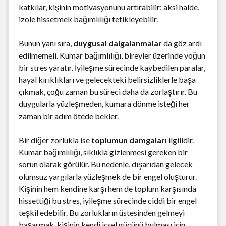
katkılar, kişinin motivasyonunu artırabilir; aksi halde,
izole hissetmek bağımlılığı tetikleyebilir.
Bunun yanı sıra,
duygusal dalgalanmalar
da göz ardı
edilmemeli. Kumar bağımlılığı, bireyler üzerinde yoğun
bir stres yaratır. İyileşme sürecinde kaybedilen paralar,
hayal kırıklıkları ve gelecekteki belirsizliklerle başa
çıkmak, çoğu zaman bu süreci daha da zorlaştırır. Bu
duygularla yüzleşmeden, kumara dönme isteği her
zaman bir adım ötede bekler.
Bir diğer zorlukla ise
toplumun damgaları
ilgilidir.
Kumar bağımlılığı, sıklıkla gizlenmesi gereken bir
sorun olarak görülür. Bu nedenle, dışarıdan gelecek
olumsuz yargılarla yüzleşmek de bir engel oluşturur.
Kişinin hem kendine karşı hem de toplum karşısında
hissettiği bu stres, iyileşme sürecinde ciddi bir engel
teşkil edebilir. Bu zorlukların üstesinden gelmeyi
başarmak, kişinin kendi içsel gücünü bulması için