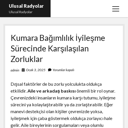
Ulusal Radyolar
menüy
Ulusal Radyolar
aç
Ana Başlık: Discord Instagram Botu
Kumara Bağımlılık İyileşme
Instagram Beğeni Kazanma Ücretsiz
Sürecinde Karşılaşılan
Liste
Zorluklar
Sayfa Listesi
Spotify Dinlenme Atma Parasız
Ocak 3, 2025
Yorumlar kapalı
admin
Dışsal faktörler de bu zorlu yolculukta oldukça
etkilidir.
Aile ve arkadaş baskısı
önemli bir rol oynar.
Çevrenizdeki insanların kumara karşı tutumu, iyileşme
sürecini ya kolaylaştırabilir ya da zorlaştırabilir. Eğer
manevi destekçisi olan kişiler çevrenizde yoksa,
iyileşmek için çaba göstermek oldukça zorlayıcı hale
gelir. Aile bireylerinin sorgulamaları veya olumlu