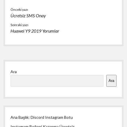
Önceki yazı
Ücretsiz SMS Onay
Sonraki yazı
Huawei Y9 2019 Yorumlar
Yan
Ara
Menü
Ara
Ana Başlık: Discord Instagram Botu
Instagram Beğeni Kazanma Ücretsiz