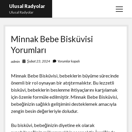
Ulusal Radyolar
menüy
Ulusal Radyolar
aç
Ana Başlık: Discord Instagram Botu
Minnak Bebe Bisküvisi
Instagram Beğeni Kazanma Ücretsiz
Yorumları
Liste
Sayfa Listesi
Şubat 23, 2024
Yorumlar kapalı
admin
Spotify Dinlenme Atma Parasız
Minnak Bebe Bisküvisi, bebeklerin büyüme sürecinde
önemli bir rol oynayan bir atıştırmalıktır. Bu lezzetli
bisküvi, bebeklerin beslenme ihtiyaçlarını karşılamak
için özenle formüle edilmiştir. Minnak Bebe Bisküvisi,
bebeğinizin sağlıklı gelişimini desteklemek amacıyla
zengin besin değerleriyle doludur.
Bu bisküvi, bebeğinizin diyetine ek olarak