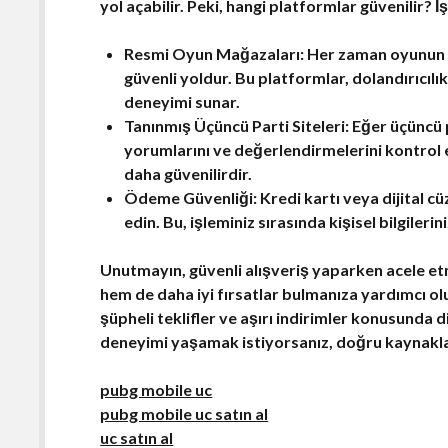
yol açabilir. Peki, hangi platformlar güvenilir?
Resmi Oyun Mağazaları:
Her zaman oyunun 
güvenli yoldur. Bu platformlar, dolandırıcılık
deneyimi sunar.
Tanınmış Üçüncü Parti Siteleri:
Eğer üçüncü pa
yorumlarını ve değerlendirmelerini kontrol 
daha güvenilirdir.
Ödeme Güvenliği:
Kredi kartı veya dijital c
edin. Bu, işleminiz sırasında kişisel bilgileri
Unutmayın,
güvenli alışveriş
yaparken acele et
hem de daha iyi fırsatlar bulmanıza yardımcı olu
şüpheli teklifler
ve aşırı indirimler konusunda dik
deneyimi yaşamak istiyorsanız, doğru kaynakl
pubg mobile uc
pubg mobile uc satın al
uc satın al