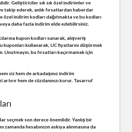
idir. Geliştiriciler sık sık özel indirimler ve
ı takip ederek, anlık fırsatlardan haberdar
de
özel indirim kodları
dağıtmakta ve bu kodları
ya daha fazla indirim elde edebilirsiniz.
cılarına
kupon kodları
sunarak, alışveriş
Bu kuponları kullanarak,
UC
fiyatlarını düşürmek
n. Unutmayın, bu fırsatları kaçırmamak için
 hem siz hem de arkadaşınız indirim
zi artırır hem de cüzdanınızı korur. Tasarruf
ları
lar
seçmek son derece önemlidir. Yanlış bir
ynı zamanda hesabınızın
askıya alınmasına
da