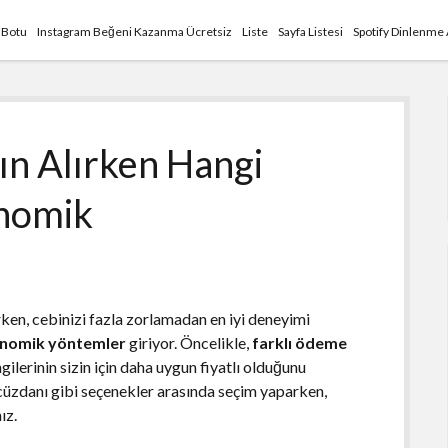
 Botu
Instagram Beğeni Kazanma Ücretsiz
Liste
Sayfa Listesi
Spotify Dinlenme
n Alırken Hangi
nomik
n, cebinizi fazla zorlamadan en iyi deneyimi
nomik yöntemler
giriyor. Öncelikle,
farklı ödeme
ilerinin sizin için daha uygun fiyatlı olduğunu
cüzdanı gibi seçenekler arasında seçim yaparken,
ız.