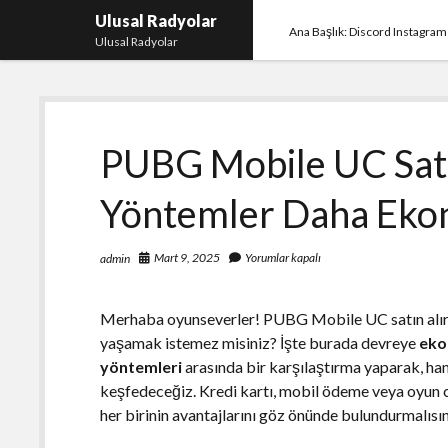
Ulusal Radyolar
Ana Başlık: Discord Instagram
Ulusal Radyolar
PUBG Mobile UC Satı
Yöntemler Daha Eko
Mart 9, 2025
Yorumlar kapalı
admin
Merhaba oyunseverler! PUBG Mobile UC satın alırke
yaşamak istemez misiniz? İşte burada devreye
eko
yöntemleri
arasında bir karşılaştırma yaparak, hang
keşfedeceğiz. Kredi kartı, mobil ödeme veya oyun 
her birinin avantajlarını göz önünde bulundurmalısın