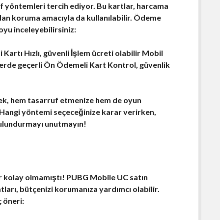
if yöntemleri tercih ediyor. Bu kartlar, harcama
rdan koruma amacıyla da kullanılabilir. Ödeme
yu inceleyebilirsiniz:
rtı Hızlı, güvenli İşlem ücreti olabilir Mobil
erde geçerli Ön Ödemeli Kart Kontrol, güvenlik
ek
, hem tasarruf etmenize hem de oyun
. Hangi yöntemi seçeceğinize karar verirken,
 bulundurmayı unutmayın!
r kolay olmamıştı!
PUBG Mobile UC
satın
tları
, bütçenizi korumanıza yardımcı olabilir.
ç öneri: