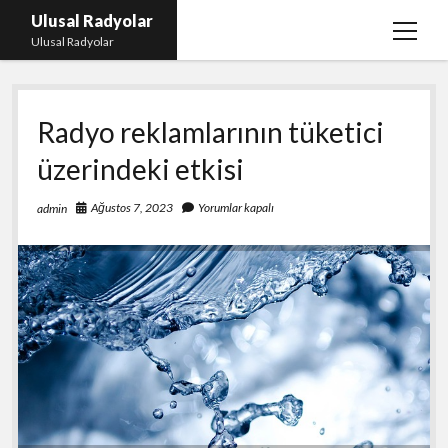
Ulusal Radyolar
menüy
Ulusal Radyolar
aç
Ana Başlık: Discord Instagram Botu
Radyo reklamlarının tüketici
Instagram Beğeni Kazanma Ücretsiz
üzerindeki etkisi
Liste
Sayfa Listesi
Ağustos 7, 2023
Yorumlar kapalı
admin
Spotify Dinlenme Atma Parasız