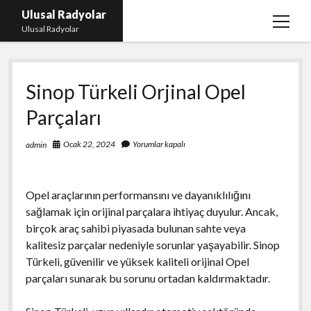
Ulusal Radyolar
menüy
Ulusal Radyolar
aç
Ana Başlık: Discord Instagram Botu
Sinop Türkeli Orjinal Opel
Instagram Beğeni Kazanma Ücretsiz
Parçaları
Liste
Sayfa Listesi
Ocak 22, 2024
Yorumlar kapalı
admin
Spotify Dinlenme Atma Parasız
Opel araçlarının performansını ve dayanıklılığını
sağlamak için orijinal parçalara ihtiyaç duyulur. Ancak,
birçok araç sahibi piyasada bulunan sahte veya
kalitesiz parçalar nedeniyle sorunlar yaşayabilir. Sinop
Türkeli, güvenilir ve yüksek kaliteli orijinal Opel
parçaları sunarak bu sorunu ortadan kaldırmaktadır.