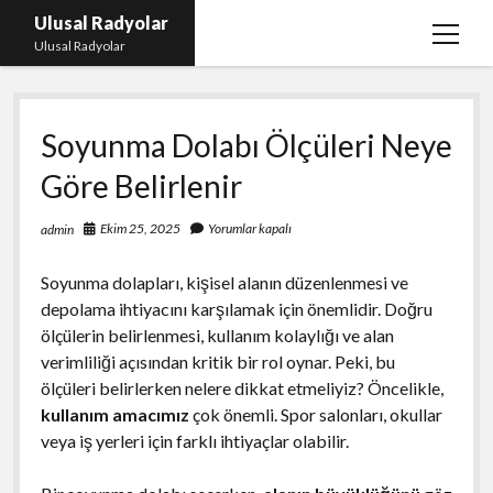
Ulusal Radyolar
menüy
Ulusal Radyolar
aç
Ana Başlık: Discord Instagram Botu
Soyunma Dolabı Ölçüleri Neye
Instagram Beğeni Kazanma Ücretsiz
Göre Belirlenir
Liste
Sayfa Listesi
Ekim 25, 2025
Yorumlar kapalı
admin
Spotify Dinlenme Atma Parasız
Soyunma dolapları, kişisel alanın düzenlenmesi ve
depolama ihtiyacını karşılamak için önemlidir. Doğru
ölçülerin belirlenmesi, kullanım kolaylığı ve alan
verimliliği açısından kritik bir rol oynar. Peki, bu
ölçüleri belirlerken nelere dikkat etmeliyiz? Öncelikle,
kullanım amacımız
çok önemli. Spor salonları, okullar
veya iş yerleri için farklı ihtiyaçlar olabilir.