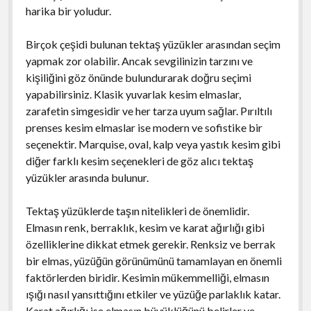
harika bir yoludur.
Birçok çeşidi bulunan tektaş yüzükler arasından seçim
yapmak zor olabilir. Ancak sevgilinizin tarzını ve
kişiliğini göz önünde bulundurarak doğru seçimi
yapabilirsiniz. Klasik yuvarlak kesim elmaslar,
zarafetin simgesidir ve her tarza uyum sağlar. Pırıltılı
prenses kesim elmaslar ise modern ve sofistike bir
seçenektir. Marquise, oval, kalp veya yastık kesim gibi
diğer farklı kesim seçenekleri de göz alıcı tektaş
yüzükler arasında bulunur.
Tektaş yüzüklerde taşın nitelikleri de önemlidir.
Elmasın renk, berraklık, kesim ve karat ağırlığı gibi
özelliklerine dikkat etmek gerekir. Renksiz ve berrak
bir elmas, yüzüğün görünümünü tamamlayan en önemli
faktörlerden biridir. Kesimin mükemmelliği, elmasın
ışığı nasıl yansıttığını etkiler ve yüzüğe parlaklık katar.
Karat ağırlığı ise elmasın büyüklüğünü belirler ve