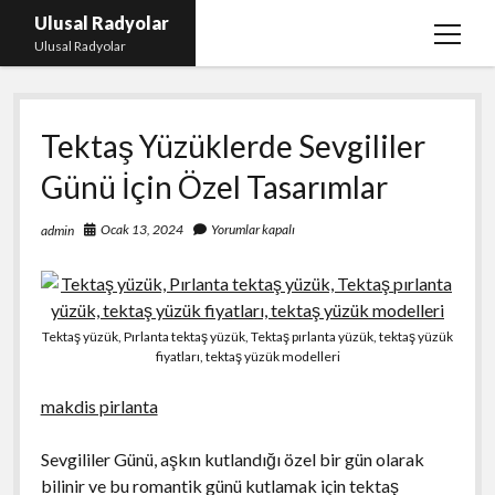
Ulusal Radyolar
menüy
Ulusal Radyolar
aç
Ana Başlık: Discord Instagram Botu
Tektaş Yüzüklerde Sevgililer
Instagram Beğeni Kazanma Ücretsiz
Günü İçin Özel Tasarımlar
Liste
Sayfa Listesi
Ocak 13, 2024
Yorumlar kapalı
admin
Spotify Dinlenme Atma Parasız
Tektaş yüzük, Pırlanta tektaş yüzük, Tektaş pırlanta yüzük, tektaş yüzük
fiyatları, tektaş yüzük modelleri
makdis pirlanta
Sevgililer Günü, aşkın kutlandığı özel bir gün olarak
bilinir ve bu romantik günü kutlamak için tektaş