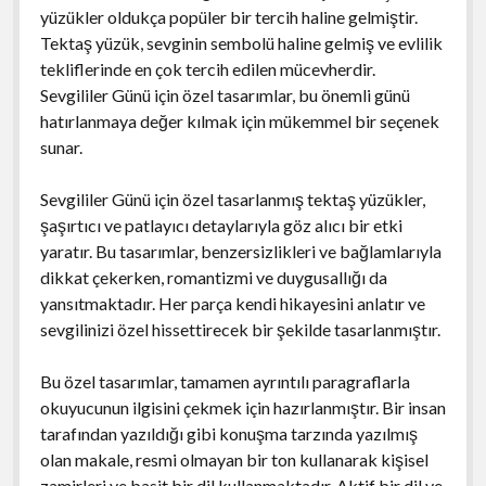
yüzükler oldukça popüler bir tercih haline gelmiştir.
Tektaş yüzük, sevginin sembolü haline gelmiş ve evlilik
tekliflerinde en çok tercih edilen mücevherdir.
Sevgililer Günü için özel tasarımlar, bu önemli günü
hatırlanmaya değer kılmak için mükemmel bir seçenek
sunar.
Sevgililer Günü için özel tasarlanmış tektaş yüzükler,
şaşırtıcı ve patlayıcı detaylarıyla göz alıcı bir etki
yaratır. Bu tasarımlar, benzersizlikleri ve bağlamlarıyla
dikkat çekerken, romantizmi ve duygusallığı da
yansıtmaktadır. Her parça kendi hikayesini anlatır ve
sevgilinizi özel hissettirecek bir şekilde tasarlanmıştır.
Bu özel tasarımlar, tamamen ayrıntılı paragraflarla
okuyucunun ilgisini çekmek için hazırlanmıştır. Bir insan
tarafından yazıldığı gibi konuşma tarzında yazılmış
olan makale, resmi olmayan bir ton kullanarak kişisel
zamirleri ve basit bir dil kullanmaktadır. Aktif bir dil ve