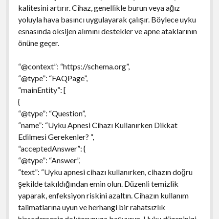
kalitesini artırır. Cihaz, genellikle burun veya ağız
yoluyla hava basıncı uygulayarak çalışır. Böylece uyku
esnasında oksijen alımını destekler ve apne ataklarının
önüne geçer.
“@context”: “https://schema.org”,
“@type”: “FAQPage”,
“mainEntity”: [
{
“@type”: “Question”,
“name”: “Uyku Apnesi Cihazı Kullanırken Dikkat
Edilmesi Gerekenler? “,
“acceptedAnswer”: {
“@type”: “Answer”,
“text”: “Uyku apnesi cihazı kullanırken, cihazın doğru
şekilde takıldığından emin olun. Düzenli temizlik
yaparak, enfeksiyon riskini azaltın. Cihazın kullanım
talimatlarına uyun ve herhangi bir rahatsızlık
hissederseniz doktorunuza başvurun. Uyku düzeninizi