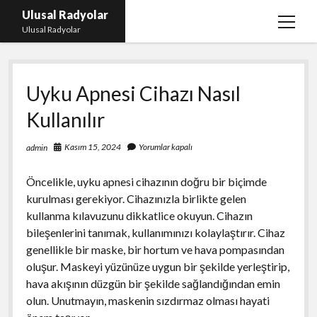
Ulusal Radyolar
menüy
Ulusal Radyolar
aç
Ana Başlık: Discord Instagram Botu
Uyku Apnesi Cihazı Nasıl
Instagram Beğeni Kazanma Ücretsiz
Kullanılır
Liste
Sayfa Listesi
Kasım 15, 2024
Yorumlar kapalı
admin
Spotify Dinlenme Atma Parasız
Öncelikle, uyku apnesi cihazının doğru bir biçimde
kurulması gerekiyor. Cihazınızla birlikte gelen
kullanma kılavuzunu dikkatlice okuyun. Cihazın
bileşenlerini tanımak, kullanımınızı kolaylaştırır. Cihaz
genellikle bir maske, bir hortum ve hava pompasından
oluşur. Maskeyi yüzünüze uygun bir şekilde yerleştirip,
hava akışının düzgün bir şekilde sağlandığından emin
olun. Unutmayın, maskenin sızdırmaz olması hayati