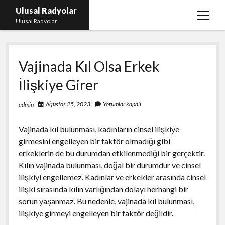
Ulusal Radyolar
menüy
Ulusal Radyolar
aç
Ana Başlık: Discord Instagram Botu
Vajinada Kıl Olsa Erkek
Instagram Beğeni Kazanma Ücretsiz
İlişkiye Girer
Liste
Sayfa Listesi
Ağustos 25, 2023
Yorumlar kapalı
admin
Spotify Dinlenme Atma Parasız
Vajinada kıl bulunması, kadınların cinsel ilişkiye
girmesini engelleyen bir faktör olmadığı gibi
erkeklerin de bu durumdan etkilenmediği bir gerçektir.
Kılın vajinada bulunması, doğal bir durumdur ve cinsel
ilişkiyi engellemez. Kadınlar ve erkekler arasında cinsel
ilişki sırasında kılın varlığından dolayı herhangi bir
sorun yaşanmaz. Bu nedenle, vajinada kıl bulunması,
ilişkiye girmeyi engelleyen bir faktör değildir.