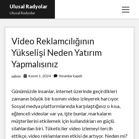
Ulusal Radyolar
menüy
Ulusal Radyolar
aç
Ana Başlık: Discord Instagram Botu
Video Reklamcılığının
Instagram Beğeni Kazanma Ücretsiz
Yükselişi Neden Yatırım
Liste
Yapmalısınız
Sayfa Listesi
Spotify Dinlenme Atma Parasız
Kasım 1, 2024
Yorumlar kapalı
admin
Günümüzde insanlar, internet üzerinde geçirdikleri
zamanın büyük bir kısmını video izleyerek harcıyor.
Sosyal medya platformlarında karşılaştığınız o kısa,
eğlenceli videolar var ya, işte bunlar, markaların
müşterilerini etkilemek için kullandıkları en güçlü
silahlardan biri. Tüketiciler video izlemeyi tercih
ettikçe, video reklamlarının etkisi de artıyor. Neden mi?