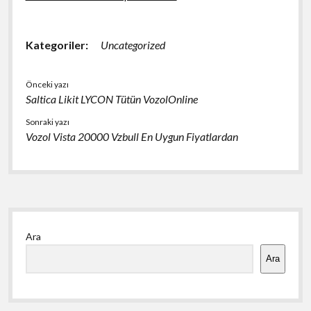
Kategoriler:
Uncategorized
Önceki yazı
Saltica Likit LYCON Tütün VozolOnline
Sonraki yazı
Vozol Vista 20000 Vzbull En Uygun Fiyatlardan
Yan
Ara
Menü
Ara