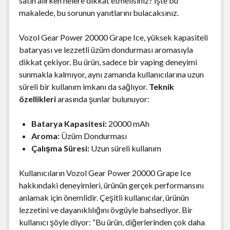
satın alırken nelere dikkat etmelisiniz? İşte bu
makalede, bu sorunun yanıtlarını bulacaksınız.
Vozol Gear Power 20000 Grape Ice, yüksek kapasiteli
bataryası ve lezzetli üzüm dondurması aromasıyla
dikkat çekiyor. Bu ürün, sadece bir vaping deneyimi
sunmakla kalmıyor, aynı zamanda kullanıcılarına uzun
süreli bir kullanım imkanı da sağlıyor.
Teknik
özellikleri
arasında şunlar bulunuyor:
Batarya Kapasitesi:
20000 mAh
Aroma:
Üzüm Dondurması
Çalışma Süresi:
Uzun süreli kullanım
Kullanıcıların Vozol Gear Power 20000 Grape Ice
hakkındaki deneyimleri, ürünün gerçek performansını
anlamak için önemlidir. Çeşitli kullanıcılar, ürünün
lezzetini ve dayanıklılığını övgüyle bahsediyor. Bir
kullanıcı şöyle diyor: “Bu ürün, diğerlerinden çok daha