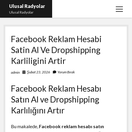
Ulusal Radyolar
menüy
Ulusal Radyolar
aç
Ana Başlık: Discord Instagram Botu
Facebook Reklam Hesabi
Instagram Beğeni Kazanma Ücretsiz
Satin Al Ve Dropshipping
Liste
Karliligini Artir
Sayfa Listesi
Spotify Dinlenme Atma Parasız
Şubat 23, 2026
Yorum Bırak
admin
Facebook Reklam Hesabı
Satın Al ve Dropshipping
Karlılığını Artır
Bu makalede,
Facebook reklam hesabı satın