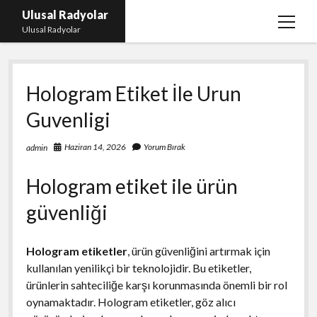
Ulusal Radyolar
menüy
Ulusal Radyolar
aç
Ana Başlık: Discord Instagram Botu
Hologram Etiket İle Urun
Instagram Beğeni Kazanma Ücretsiz
Guvenligi
Liste
Sayfa Listesi
Haziran 14, 2026
Yorum Bırak
admin
Spotify Dinlenme Atma Parasız
Hologram etiket ile ürün
güvenliği
Hologram etiketler
, ürün güvenliğini artırmak için
kullanılan yenilikçi bir teknolojidir. Bu etiketler,
ürünlerin sahteciliğe karşı korunmasında önemli bir rol
oynamaktadır. Hologram etiketler, göz alıcı