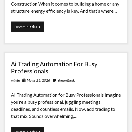
Construction When it comes to building a home or any
structure, energy efficiency is key. And that’s where…
Pur
Devamını Oku
Panels
And
Their
Role
İn
Energy
Ai Trading Automation For Busy
Efficient
Construction
Professionals
Mayıs 23, 2026
Yorum Bırak
admin
AI Trading Automation for Busy Professionals Imagine
you’re a busy professional, juggling meetings,
deadlines, and countless emails. Now, add trading to
that mix. Sounds overwhelming,…
Ai
Devamını Oku