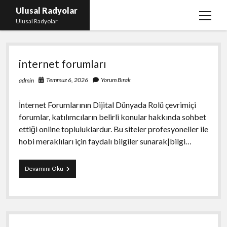
Ulusal Radyolar
menüy
Ulusal Radyolar
aç
Ulusal
Ana Başlık: Discord Instagram Botu
internet forumları
Radyolar
Instagram Beğeni Kazanma Ücretsiz
Temmuz 6, 2026
Yorum Bırak
admin
Liste
Sayfa Listesi
İnternet Forumlarının Dijital Dünyada Rolü çevrimiçi
forumlar, katılımcıların belirli konular hakkında sohbet
Spotify Dinlenme Atma Parasız
ettiği online topluluklardur. Bu siteler profesyoneller ile
hobi meraklıları için faydalı bilgiler sunarak|bilgi…
internet
Devamını Oku
forumları