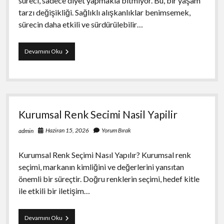
süreci, sadece diyet yapmakla bitmiyor. Bu, bir yaşam
tarzı değişikliği. Sağlıklı alışkanlıklar benimsemek,
sürecin daha etkili ve sürdürülebilir…
Kilo
Devamını Oku
Verme
Surecinde
Saglikli
Aliskanliklar
Kurumsal Renk Secimi Nasil Yapilir
Haziran 15, 2026
Yorum Bırak
admin
Kurumsal Renk Seçimi Nasıl Yapılır? Kurumsal renk
seçimi, markanın kimliğini ve değerlerini yansıtan
önemli bir süreçtir. Doğru renklerin seçimi, hedef kitle
ile etkili bir iletişim…
Kurumsal
Devamını Oku