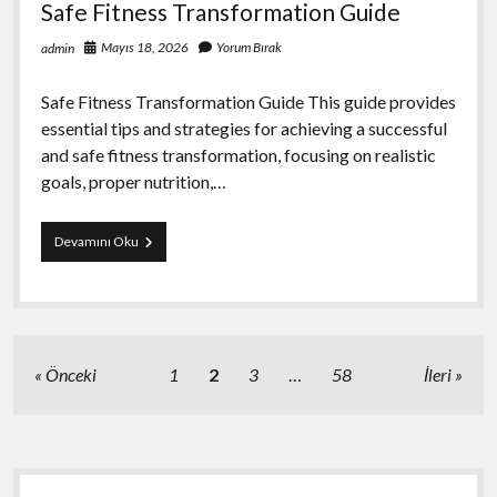
Safe Fitness Transformation Guide
Mayıs 18, 2026
Yorum Bırak
admin
Safe Fitness Transformation Guide This guide provides
essential tips and strategies for achieving a successful
and safe fitness transformation, focusing on realistic
goals, proper nutrition,…
Safe
Devamını Oku
Fitness
Transformation
Guide
Yazı
Önceki
1
2
3
…
58
İleri
sayfalaması
Yan