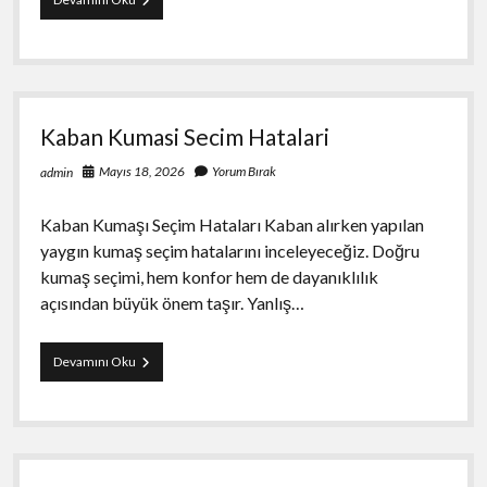
Trading
Automation
For
Busy
Professionals
Kaban Kumasi Secim Hatalari
Mayıs 18, 2026
Yorum Bırak
admin
Kaban Kumaşı Seçim Hataları Kaban alırken yapılan
yaygın kumaş seçim hatalarını inceleyeceğiz. Doğru
kumaş seçimi, hem konfor hem de dayanıklılık
açısından büyük önem taşır. Yanlış…
Kaban
Devamını Oku
Kumasi
Secim
Hatalari