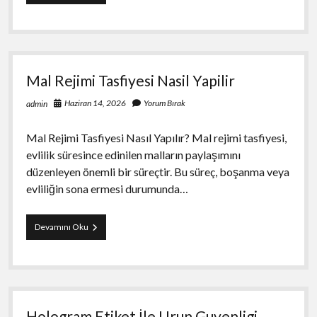
Renk
Secimi
Nasil
Yapilir
Mal Rejimi Tasfiyesi Nasil Yapilir
Haziran 14, 2026
Yorum Bırak
admin
Mal Rejimi Tasfiyesi Nasıl Yapılır? Mal rejimi tasfiyesi,
evlilik süresince edinilen malların paylaşımını
düzenleyen önemli bir süreçtir. Bu süreç, boşanma veya
evliliğin sona ermesi durumunda…
Mal
Devamını Oku
Rejimi
Tasfiyesi
Nasil
Yapilir
Hologram Etiket İle Urun Guvenligi