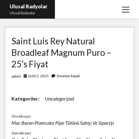
Ulusal Radyolar
menüy
Ulusal Radyolar
aç
Ana Başlık: Discord Instagram Botu
Saint Luis Rey Natural
Instagram Beğeni Kazanma Ücretsiz
Broadleaf Magnum Puro –
Liste
25’s Fiyat
Sayfa Listesi
Spotify Dinlenme Atma Parasız
Eylül 2, 2025
Yorumlar kapalı
admin
Kategoriler:
Uncategorized
Önceki yazı
Mac Baren Plumcake Pipo Tütünü Satışı Ve Siparişi
Sonraki yazı