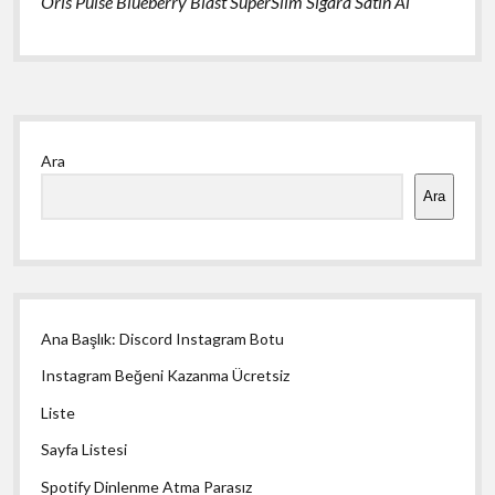
Oris Pulse Blueberry Blast SuperSlim Sigara Satın Al
Yan
Ara
Menü
Ara
Ana Başlık: Discord Instagram Botu
Instagram Beğeni Kazanma Ücretsiz
Liste
Sayfa Listesi
Spotify Dinlenme Atma Parasız