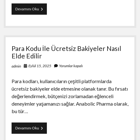
Tüp
Devamını Oku
Mide
Ameliyatı
ve
Metabolizma
Hızlandırma
Para Kodu İle Ücretsiz Bakiyeler Nasıl
Elde Edilir
Eylül 15, 2025
Yorumlar kapalı
admin
Para kodları, kullanıcıların çeşitli platformlarda
ücretsiz bakiyeler elde etmesine olanak tanır. Bu fırsatı
değerlendirmek, bütçenizi zorlamadan eğlenceli
deneyimler yaşamanızı sağlar. Anabolic Pharma olarak,
bu tür…
Para
Devamını Oku
Kodu
İle