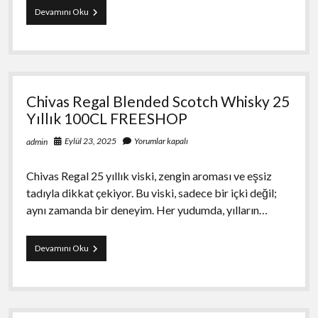
Manchester
Devamını Oku
Wild
Green
Nano
Superslim
–
Mentol
Chivas Regal Blended Scotch Whisky 25
aromalı
Yıllık 100CL FREESHOP
Eylül 23, 2025
Yorumlar kapalı
admin
Chivas Regal 25 yıllık viski, zengin aroması ve eşsiz
tadıyla dikkat çekiyor. Bu viski, sadece bir içki değil;
aynı zamanda bir deneyim. Her yudumda, yılların…
Chivas
Devamını Oku
Regal
Blended
Scotch
Whisky
25