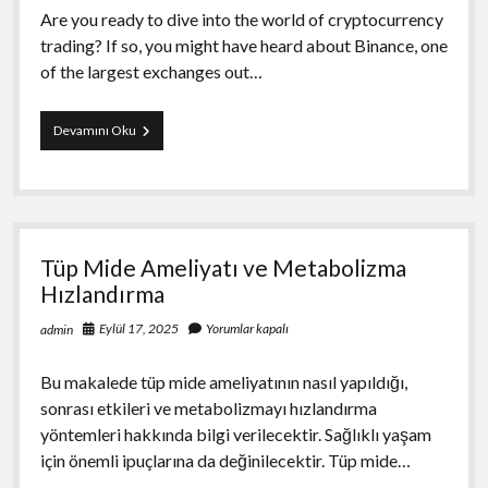
Are you ready to dive into the world of cryptocurrency
trading? If so, you might have heard about Binance, one
of the largest exchanges out…
How
Devamını Oku
To
Enter
Binance
Referral
ID
On
Tüp Mide Ameliyatı ve Metabolizma
Mobile
Hızlandırma
Eylül 17, 2025
Yorumlar kapalı
admin
Bu makalede tüp mide ameliyatının nasıl yapıldığı,
sonrası etkileri ve metabolizmayı hızlandırma
yöntemleri hakkında bilgi verilecektir. Sağlıklı yaşam
için önemli ipuçlarına da değinilecektir. Tüp mide…