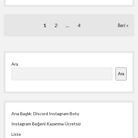
Ücretsiz
Bakiyeler
Nasıl
Elde
Yazı
1
2
…
4
İleri
Edilir
sayfalaması
Yan
Ara
Menü
Ara
Ana Başlık: Discord Instagram Botu
Instagram Beğeni Kazanma Ücretsiz
Liste