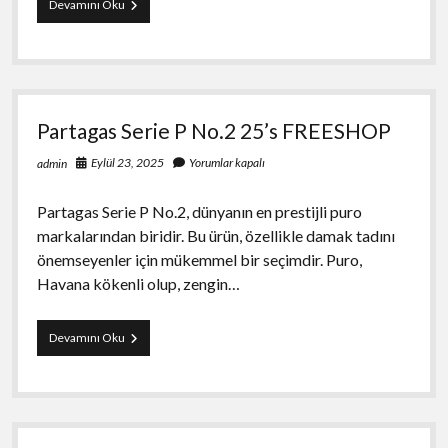
Bahis
Devamını Oku
Ve
Kumarın
Evlilikleri
Bitirme
Riski
Partagas Serie P No.2 25’s FREESHOP
Eylül 23, 2025
Yorumlar kapalı
admin
Partagas Serie P No.2, dünyanın en prestijli puro
markalarından biridir. Bu ürün, özellikle damak tadını
önemseyenler için mükemmel bir seçimdir. Puro,
Havana kökenli olup, zengin…
Partagas
Devamını Oku
Serie
P
No.2
25’s
FREESHOP