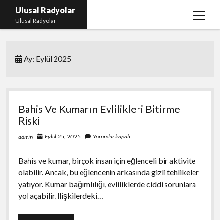
Ulusal Radyolar
menüy
Ulusal Radyolar
aç
Ana Başlık: Discord Instagram Botu
Ay:
Eylül 2025
Instagram Beğeni Kazanma Ücretsiz
Liste
Sayfa Listesi
Bahis Ve Kumarın Evlilikleri Bitirme
Spotify Dinlenme Atma Parasız
Riski
Eylül 25, 2025
Yorumlar kapalı
admin
Bahis ve kumar, birçok insan için eğlenceli bir aktivite
olabilir. Ancak, bu eğlencenin arkasında gizli tehlikeler
yatıyor. Kumar bağımlılığı, evliliklerde ciddi sorunlara
yol açabilir. İlişkilerdeki…