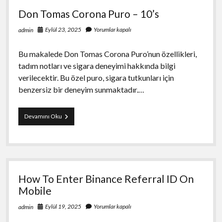
Yıllık
Don Tomas Corona Puro – 10’s
100CL
FREESHOP
Eylül 23, 2025
Yorumlar kapalı
admin
Bu makalede Don Tomas Corona Puro’nun özellikleri,
tadım notları ve sigara deneyimi hakkında bilgi
verilecektir. Bu özel puro, sigara tutkunları için
benzersiz bir deneyim sunmaktadır.…
Don
Devamını Oku
Tomas
Corona
Puro
–
10’s
How To Enter Binance Referral ID On
Mobile
Eylül 19, 2025
Yorumlar kapalı
admin