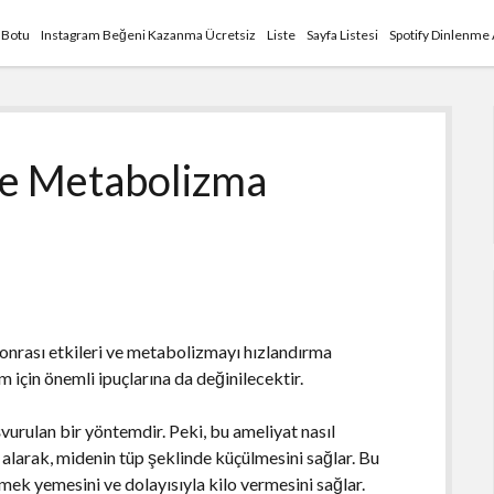
 Botu
Instagram Beğeni Kazanma Ücretsiz
Liste
Sayfa Listesi
Spotify Dinlenme
ve Metabolizma
sonrası etkileri ve metabolizmayı hızlandırma
m için önemli ipuçlarına da değinilecektir.
vurulan bir yöntemdir. Peki, bu ameliyat nasıl
 alarak, midenin tüp şeklinde küçülmesini sağlar. Bu
mek yemesini ve dolayısıyla kilo vermesini sağlar.