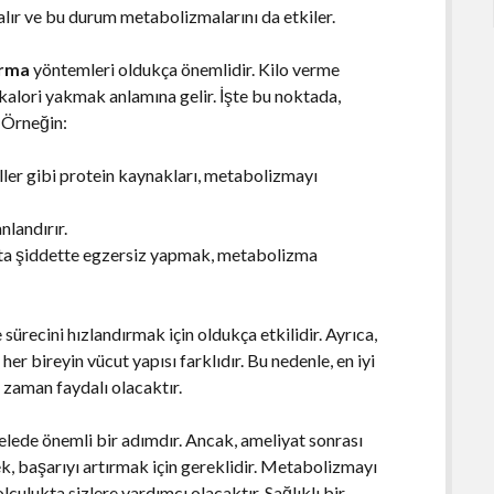
 alır ve bu durum metabolizmalarını da etkiler.
ırma
yöntemleri oldukça önemlidir. Kilo verme
kalori yakmak anlamına gelir. İşte bu noktada,
. Örneğin:
ller gibi protein kaynakları, metabolizmayı
nlandırır.
ta şiddette egzersiz yapmak, metabolizma
sürecini hızlandırmak için oldukça etkilidir. Ayrıca,
er bireyin vücut yapısı farklıdır. Bu nedenle, en iyi
 zaman faydalı olacaktır.
elede önemli bir adımdır. Ancak, ameliyat sonrası
, başarıyı artırmak için gereklidir. Metabolizmayı
culukta sizlere yardımcı olacaktır. Sağlıklı bir