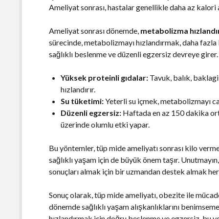
Ameliyat sonrası, hastalar genellikle daha az kalori
Ameliyat sonrası dönemde,
metabolizma hızland
sürecinde, metabolizmayı hızlandırmak, daha fazla 
sağlıklı beslenme ve düzenli egzersiz devreye girer
Yüksek proteinli gıdalar:
Tavuk, balık, baklagi
hızlandırır.
Su tüketimi:
Yeterli su içmek, metabolizmayı ca
Düzenli egzersiz:
Haftada en az 150 dakika or
üzerinde olumlu etki yapar.
Bu yöntemler, tüp mide ameliyatı sonrası kilo verme 
sağlıklı yaşam için de büyük önem taşır. Unutmayın, h
sonuçları almak için bir uzmandan destek almak her
Sonuç olarak, tüp mide ameliyatı, obezite ile mücad
dönemde sağlıklı yaşam alışkanlıklarını benimsemek
hızlandırmak için doğru beslenme ve egzersiz, bu yol