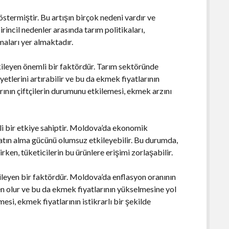
termiştir. Bu artışın birçok nedeni vardır ve
irincil nedenler arasında tarım politikaları,
aları yer almaktadır.
kileyen önemli bir faktördür. Tarım sektöründe
iyetlerini artırabilir ve bu da ekmek fiyatlarının
arının çiftçilerin durumunu etkilemesi, ekmek arzını
 bir etkiye sahiptir. Moldova’da ekonomik
n satın alma gücünü olumsuz etkileyebilir. Bu durumda,
ken, tüketicilerin bu ürünlere erişimi zorlaşabilir.
kileyen bir faktördür. Moldova’da enflasyon oranının
en olur ve bu da ekmek fiyatlarının yükselmesine yol
esi, ekmek fiyatlarının istikrarlı bir şekilde