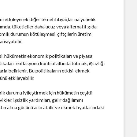
ini etkileyerek diğer temel ihtiyaçlarına yönelik
umda, tüketiciler daha ucuz veya alternatif gıda
nomik durumun kötüleşmesi, çiftçilerin üretim
ansıyabilir.
i, hükümetin ekonomik politikaları ve piyasa
ikaları, enflasyonu kontrol altında tutmak, işsizliği
la belirlenir. Bu politikaların etkisi, ekmek
cünü etkileyebilir.
ik durumu iyileştirmek için hükümetin çeşitli
ler, işsizlik yardımları, gelir dağılımını
satın alma gücünü artırabilir ve ekmek fiyatlarındaki