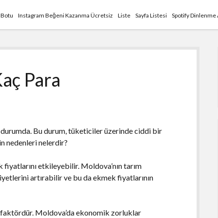
 Botu
Instagram Beğeni Kazanma Ücretsiz
Liste
Sayfa Listesi
Spotify Dinlenme
aç Para
urumda. Bu durum, tüketiciler üzerinde ciddi bir
in nedenleri nelerdir?
k fiyatlarını etkileyebilir. Moldova’nın tarım
liyetlerini artırabilir ve bu da ekmek fiyatlarının
 faktördür. Moldova’da ekonomik zorluklar