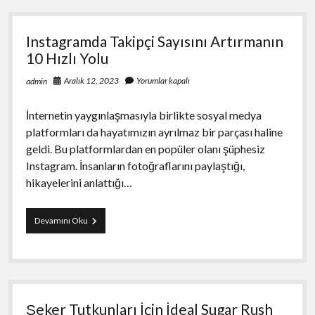
10
Hızlı
Yolu
Instagramda Takipçi Sayısını Artırmanın
10 Hızlı Yolu
Aralık 12, 2023
Yorumlar kapalı
admin
İnternetin yaygınlaşmasıyla birlikte sosyal medya
platformları da hayatımızın ayrılmaz bir parçası haline
geldi. Bu platformlardan en popüler olanı şüphesiz
Instagram. İnsanların fotoğraflarını paylaştığı,
hikayelerini anlattığı…
Instagramda
Devamını Oku
Takipçi
Sayısını
Artırmanın
10
Hızlı
Yolu
Şeker Tutkunları İçin İdeal Sugar Rush