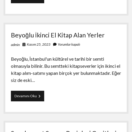
Doğrulama
Servisi
–
Anında
SMS
Beyoğlu İkinci El Kitap Alan Yerler
Kasım 25, 2023
Yorumlar kapalı
admin
Beyoğlu, İstanbul'un kültürel ve tarihi bir semti
olmasıyla bilinir. Bu semtteki kitapseverler için ikinci el
kitap alım-satımı yapan birçok yer bulunmaktadır. Eğer
siz de eski…
Beyoğlu
Devamını Oku
İkinci
El
Kitap
Alan
Yerler