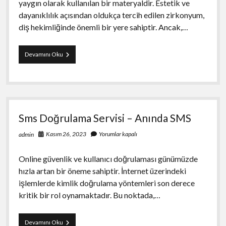
yaygın olarak kullanılan bir materyaldir. Estetik ve
dayanıklılık açısından oldukça tercih edilen zirkonyum,
diş hekimliğinde önemli bir yere sahiptir. Ancak,…
En
Devamını Oku
Ucuz
Zirkonyum
–
STR
DENT
Sms Doğrulama Servisi – Anında SMS
Kasım 26, 2023
Yorumlar kapalı
admin
Online güvenlik ve kullanıcı doğrulaması günümüzde
hızla artan bir öneme sahiptir. İnternet üzerindeki
işlemlerde kimlik doğrulama yöntemleri son derece
kritik bir rol oynamaktadır. Bu noktada,…
Sms
Devamını Oku