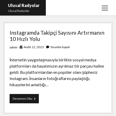
Ulusal Radyolar
menüy
Ulusal Radyolar
aç
Ulusal
Ana Başlık: Discord Instagram Botu
Instagramda Takipçi Sayısını Artırmanın
Radyolar
Instagram Beğeni Kazanma Ücretsiz
10 Hızlı Yolu
Liste
Aralık 12, 2023
Yorumlar kapalı
admin
Sayfa Listesi
İnternetin yaygınlaşmasıyla birlikte sosyal medya
Spotify Dinlenme Atma Parasız
platformları da hayatımızın ayrılmaz bir parçası haline
geldi. Bu platformlardan en popüler olanı şüphesiz
Instagram. İnsanların fotoğraflarını paylaştığı,
hikayelerini anlattığı…
Instagramda
Devamını Oku
Takipçi
Sayısını
Artırmanın