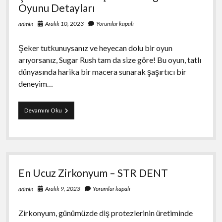
Oyunu Detayları
Aralık 10, 2023
Yorumlar kapalı
admin
Şeker tutkunuysanız ve heyecan dolu bir oyun
arıyorsanız, Sugar Rush tam da size göre! Bu oyun, tatlı
dünyasında harika bir macera sunarak şaşırtıcı bir
deneyim…
Şeker
Devamını Oku
Tutkunları
İçin
İdeal
Sugar
Rush
Oyunu
En Ucuz Zirkonyum – STR DENT
Detayları
Aralık 9, 2023
Yorumlar kapalı
admin
Zirkonyum, günümüzde diş protezlerinin üretiminde