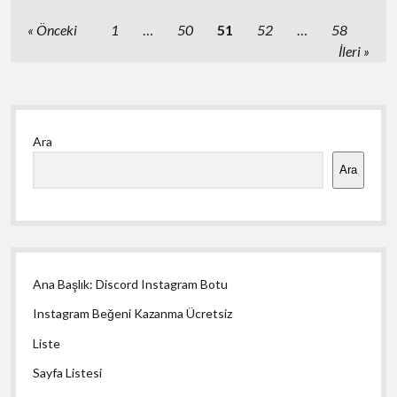
Yazı
Önceki
1
…
50
51
52
…
58
sayfalaması
İleri
Yan
Ara
Menü
Ara
Ana Başlık: Discord Instagram Botu
Instagram Beğeni Kazanma Ücretsiz
Liste
Sayfa Listesi