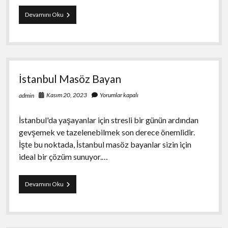
Palandöken
Devamını Oku
Saç
Similasyonu
–
Saç
Gölgelendirme
İstanbul Masöz Bayan
Kasım 20, 2023
Yorumlar kapalı
admin
İstanbul'da yaşayanlar için stresli bir günün ardından
gevşemek ve tazelenebilmek son derece önemlidir.
İşte bu noktada, İstanbul masöz bayanlar sizin için
ideal bir çözüm sunuyor.…
İstanbul
Devamını Oku
Masöz
Bayan