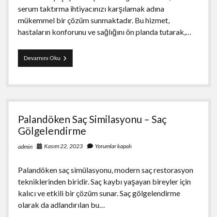
serum taktırma ihtiyacınızı karşılamak adına
mükemmel bir çözüm sunmaktadır. Bu hizmet,
hastaların konforunu ve sağlığını ön planda tutarak,…
Ankara
Devamını Oku
Özel
Sağlık
Kabini
–
Evde
Serum
Palandöken Saç Similasyonu – Saç
Taktırma
Gölgelendirme
Kasım 22, 2023
Yorumlar kapalı
admin
Palandöken saç simülasyonu, modern saç restorasyon
tekniklerinden biridir. Saç kaybı yaşayan bireyler için
kalıcı ve etkili bir çözüm sunar. Saç gölgelendirme
olarak da adlandırılan bu…